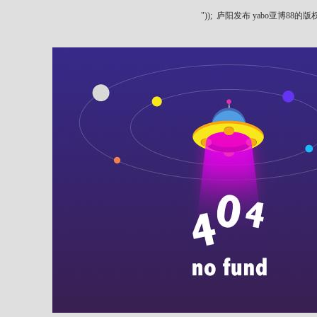
"));
庐阳发布 yabo亚博88的版权所有 ya