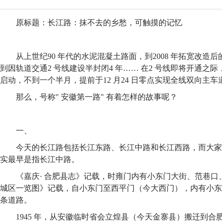
原标题：长江路：抹不去的乡愁，可触摸的记忆
从上世纪90 年代的水泥混凝土路面，到2008 年拓宽改造
到因轨道交通2 号线建设半封闭4 年…… 在2 号线即将开通之
启动，不到一个半月，提前于12 月24 日零点实现全线双向主
那么，号称" 安徽第一路" 有着怎样的故事呢？
一、
今天的长江路包括长江东路、长江中路和长江西路，而大家习
实最早是指长江中路。
《嘉庆· 合肥县志》记载，时雍门内有小东门大街、范巷口、
城区一览图》记载，自小东门至西平门（今大西门），内有小东
条道路。
1945 年，从安徽临时省会立煌县（今天金寨县）搬迁到