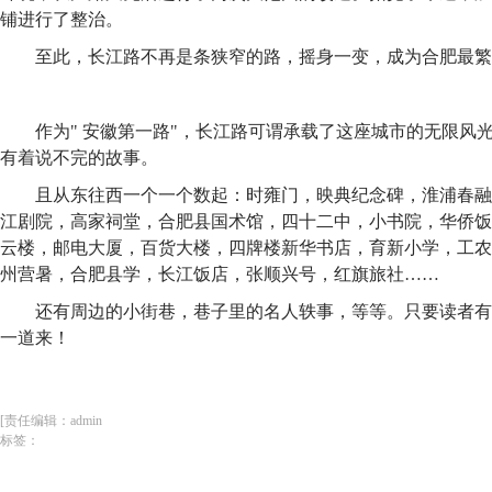
铺进行了整治。
至此，长江路不再是条狭窄的路，摇身一变，成为合肥最繁
作为" 安徽第一路"，长江路可谓承载了这座城市的无限风
有着说不完的故事。
且从东往西一个一个数起：时雍门，映典纪念碑，淮浦春融
江剧院，高家祠堂，合肥县国术馆，四十二中，小书院，华侨饭
云楼，邮电大厦，百货大楼，四牌楼新华书店，育新小学，工农
州营暑，合肥县学，长江饭店，张顺兴号，红旗旅社……
还有周边的小街巷，巷子里的名人轶事，等等。只要读者有
一道来！
[责任编辑：admin
标签：