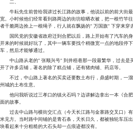
二、
牛耘先生前曾给我讲过长江路的故事，他说以前的前大街最宽
宽。小时候他们经常看到路两边的街坊晾晒衣被，把一根竹竿往
者干脆两边拴上一根绳子，行人就在飘扬的" 万国旗" 下穿来穿
国民党的安徽省政府迁到合肥以后，路上开始有了汽车的身
开来的时候就好玩了，其中一辆车要找个稍微宽一点的地段停下，
车，然后才能够通过。
中山路从老的" 张顺兴号" 到井梧巷那一段最繁华，过去
开了许多店铺，著名的除了糕点铺，还有猪肉铺、药店等。
不过，中山路上著名的买卖还要数土布行，鼎盛时期，一溜
州城的土布生意。
他问我听说过三孝口的镇火石吗？边讲解边拿出一本《合肥
面的故事。
过去中山路与横街交汇点（今天长江路与金寨路交叉口）有
米见方。当时路中间铺的是青石条，天长日久，都被独轮车压出
块看起来十分粗糙的大石头却一点痕迹都没有。