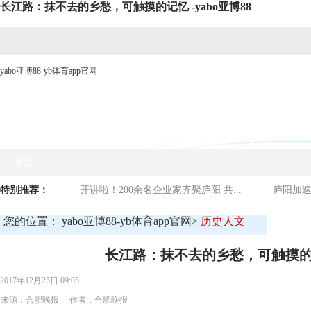
长江路：抹不去的乡愁，可触摸的记忆 -yabo亚博88
yabo亚博88-yb体育app官网
网站yabo亚博88首页
时政要闻
媒体看庐阳
商贸
专题
特别推荐：
开讲啦！200余名企业家齐聚庐阳 共...
庐阳加速
您的位置：
yabo亚博88-yb体育app官网
>
历史人文
长江路：抹不去的乡愁，可触摸
2017年12月25日 09:05
来源：合肥晚报 作者：合肥晚报