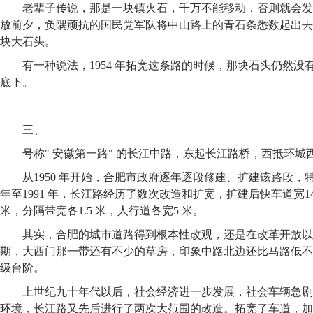
老辈子传说，那是一块镇火石，千万不能移动，否则就会发
放前夕，负隅顽抗的国民党军队将中山路上的青石条悉数起出去
块大石头。
有一种说法，1954 年拓宽这条路的时候，那块石头仍然
底下。
三、
号称" 安徽第一路" 的长江中路，东起长江路桥，西抵环城西路
从1950 年开始，合肥市政府逐年逐段修建、扩建该路段，特
年至1991 年，长江路经历了数次改造和扩宽，扩建后快车道宽1
米，分隔带宽各1.5 米，人行道各宽5 米。
其实，合肥的城市道路得到根本性改观，还是在改革开放以后
期，大西门那一带还有不少的草房，印象中路北边还比马路低不
级台阶。
上世纪九十年代以后，社会经济进一步发展，社会车辆急剧
环境，长江路又先后进行了两次大范围的改造。拓宽了车道，加