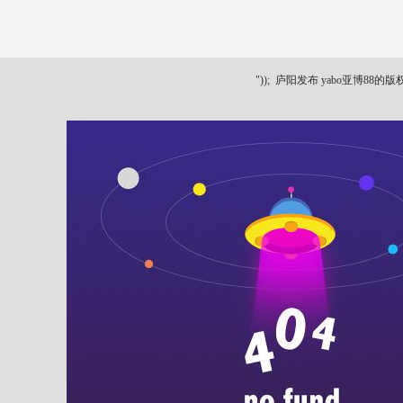
"));
庐阳发布 yabo亚博88的版权所有 ya