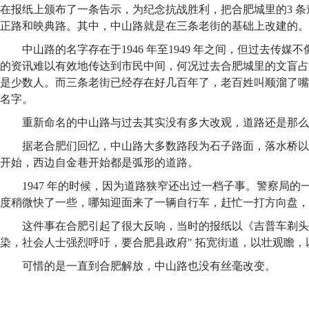
在报纸上颁布了一条告示，为纪念抗战胜利，把合肥城里的3 
正路和映典路。其中，中山路就是在三条老街的基础上改建的。
中山路的名字存在于1946 年至1949 年之间，但过去传
的资讯难以有效地传达到市民中间，何况过去合肥城里的文盲占
是少数人。而三条老街已经存在好几百年了，老百姓叫顺溜了嘴
名字。
重新命名的中山路与过去其实没有多大改观，道路还是那么
据老合肥们回忆，中山路大多数路段为石子路面，落水桥以
开始，西边自金巷开始都是弧形的道路。
1947 年的时候，因为道路狭窄还出过一档子事。警察局
度稍微快了一些，哪知迎面来了一辆自行车，赶忙一打方向盘，
这件事在合肥引起了很大反响，当时的报纸以《吉普车剃头
染，社会人士强烈呼吁，要合肥县政府" 拓宽街道，以壮观瞻，
可惜的是一直到合肥解放，中山路也没有丝毫改变。