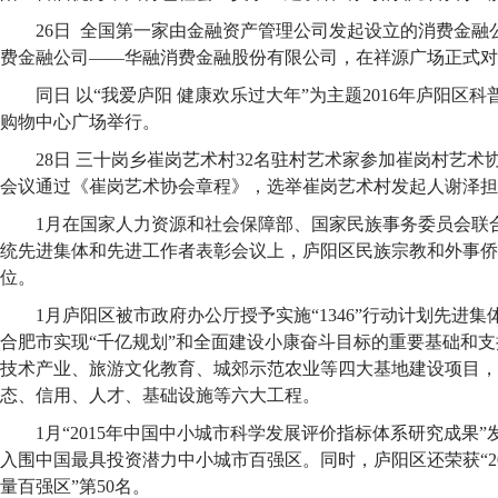
26日 全国第一家由金融资产管理公司发起设立的消费金融
费金融公司——华融消费金融股份有限公司，在祥源广场正式对
同日 以“我爱庐阳 健康欢乐过大年”为主题2016年庐阳区
购物中心广场举行。
28日 三十岗乡崔岗艺术村32名驻村艺术家参加崔岗村艺
会议通过《崔岗艺术协会章程》，选举崔岗艺术村发起人谢泽担
1月在国家人力资源和社会保障部、国家民族事务委员会联
统先进集体和先进工作者表彰会议上，庐阳区民族宗教和外事侨
位。
1月庐阳区被市政府办公厅授予实施“1346”行动计划先进集体
合肥市实现“千亿规划”和全面建设小康奋斗目标的重要基础和
技术产业、旅游文化教育、城郊示范农业等四大基地建设项目，
态、信用、人才、基础设施等六大工程。
1月“2015年中国中小城市科学发展评价指标体系研究成果”
入围中国最具投资潜力中小城市百强区。同时，庐阳区还荣获“2
量百强区”第50名。