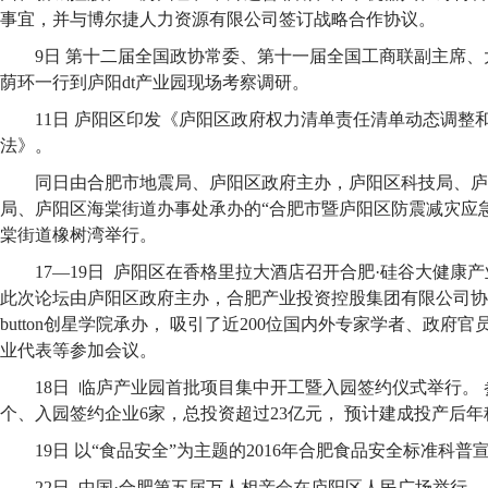
事宜，并与博尔捷人力资源有限公司签订战略合作协议。
9日 第十二届全国政协常委、第十一届全国工商联副主席
荫环一行到庐阳dt产业园现场考察调研。
11日 庐阳区印发《庐阳区政府权力清单责任清单动态调整
法》。
同日由合肥市地震局、庐阳区政府主办，庐阳区科技局、庐
局、庐阳区海棠街道办事处承办的“合肥市暨庐阳区防震减灾应
棠街道橡树湾举行。
17—19日 庐阳区在香格里拉大酒店召开合肥·硅谷大健康
此次论坛由庐阳区政府主办，合肥产业投资控股集团有限公司协
button创星学院承办， 吸引了近200位国内外专家学者、政府
业代表等参加会议。
18日 临庐产业园首批项目集中开工暨入园签约仪式举行。
个、入园签约企业6家，总投资超过23亿元， 预计建成投产后年税
19日 以“食品安全”为主题的2016年合肥食品安全标准科
22日 中国·合肥第五届万人相亲会在庐阳区人民广场举行。