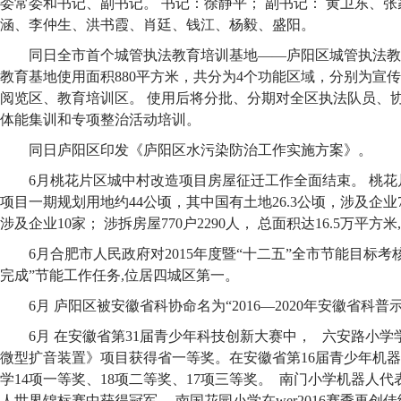
委常委和书记、副书记。 书记：徐静平； 副书记： 黄卫东、张
涵、李仲生、洪书霞、肖廷、钱江、杨毅、盛阳。
同日全市首个城管执法教育培训基地——庐阳区城管执法教
教育基地使用面积880平方米，共分为4个功能区域，分别为宣
阅览区、教育培训区。 使用后将分批、分期对全区执法队员、
体能集训和专项整治活动培训。
同日庐阳区印发《庐阳区水污染防治工作实施方案》。
6月桃花片区城中村改造项目房屋征迁工作全面结束。 桃
项目一期规划用地约44公顷，其中国有土地26.3公顷，涉及企业7
涉及企业10家； 涉拆房屋770户2290人， 总面积达16.5万平方米
6月合肥市人民政府对2015年度暨“十二五”全市节能目标考
完成”节能工作任务,位居四城区第一。
6月 庐阳区被安徽省科协命名为“2016—2020年安徽省科普
6月 在安徽省第31届青少年科技创新大赛中， 六安路小
微型扩音装置》项目获得省一等奖。在安徽省第16届青少年机
学14项一等奖、18项二等奖、17项三等奖。 南门小学机器人代表
人世界锦标赛中获得冠军。 南国花园小学在wer2016赛季再