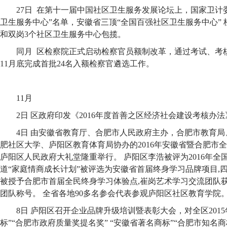
27日 在第十一届中国社区卫生服务发展论坛上，国家卫计委
卫生服务中心”名单，安徽省三顶“全国百强社区卫生服务中心”
和双岗3个社区卫生服务中心包揽。
同月 区检察院正式启动检察官员额制改革，通过考试、考
11月底完成首批24名入额检察官遴选工作。
11月
2日 区政府印发《2016年度首善之区经济社会建设考核办法
4日 由安徽省教育厅、合肥市人民政府主办，合肥市教育
肥社区大学、庐阳区教育体育局协办的2016年安徽省暨合肥市
庐阳区人民政府大礼堂隆重举行。 庐阳区李浩被评为2016年全国
道“家庭情商成长计划”被评选为安徽省首届终身学习品牌项目,
被授予合肥市首届全民终身学习体验点,崔岗艺术学习交流团队
团队称号。 全省各地90多名参会代表参观庐阳区社区教育学院
8日 庐阳区召开企业品牌升级培训暨表彰大会，对全区201
标”“合肥市政府质量奖提名奖” “安徽省著名商标”“合肥市知名商