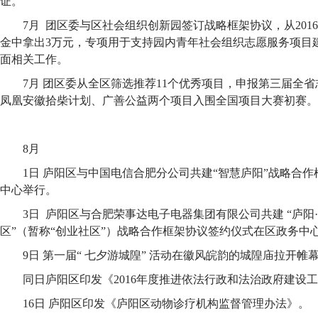
证。
7月 团区委与区社会组织创新园签订战略框架协议，从201
金中拿出3万元，专项用于支持园内青年社会组织志愿服务项目
面相关工作。
7月 团区委从全区筛选推荐11个优秀项目，申报第三届全
凤凰安徽拾柴计划、广善公益两个项目入围全国项目大赛初赛。
8月
1日 庐阳区与中国电信合肥分公司共建“智慧庐阳”战略合
中心举行。
3日 庐阳区与合肥荣事达电子电器集团有限公司共建 “庐阳
区”（暂称“创业社区”）战略合作框架协议签约仪式在区政务中
9日 第一届“ 七夕游城隍” 活动在徽风皖韵的城隍庙拉开帷
同日庐阳区印发《2016年度推进依法行政和法治政府建设
16日 庐阳区印发《庐阳区动物诊疗机构监督管理办法》。