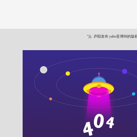
"));
庐阳发布 yabo亚博88的版权所有 ya