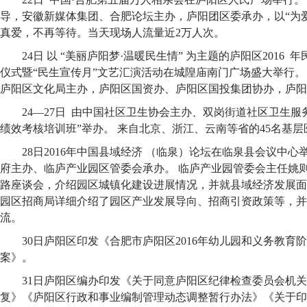
导，安徽新媒体集团、合肥论坛主办，庐阳团区委承办，以“为
真爱，不再等待。当天现场人流量近2万人次。
24日 以 “美丽庐阳梦·温暖民生情” 为主题的庐阳区2016
仪式暨“民生宣传月”文艺汇演活动在城隍庙南门广场盛大举行。
庐阳区文化局主办，庐阳区国资办、庐阳区国投集团协办，庐阳
24—27日 由中国社区卫生协会主办、双岗街道社区卫生服
绩效考核培训班”举办。 来自北京、浙江、云南等省的45名基
28日2016年中国县域经济 （临泉）论坛在临泉县会议中
府主办、临庐产业园区管委会承办。 临庐产业园管委会主任姚
路座谈会，介绍园区城镇化建设进展情况，并就县域经济发展面
园区招商局详细介绍了园区产业发展导向、招商引资政策等，并
流。
30日庐阳区印发《合肥市庐阳区2016年幼儿园和义务教育
案》。
31日庐阳区编办印发《关于同意庐阳区纪律检查委员会机
复》《庐阳区行政和事业编制管理动态调整暂行办法》《关于印