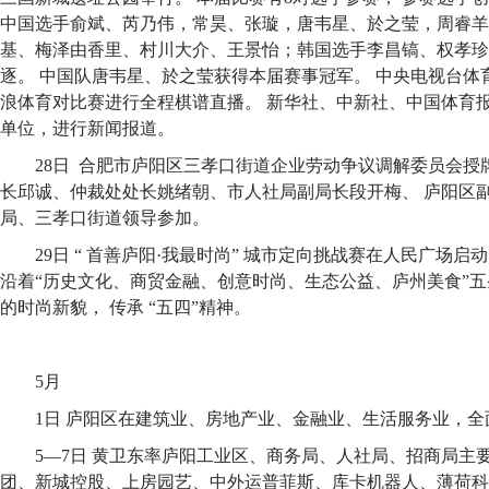
中国选手俞斌、芮乃伟，常昊、张璇，唐韦星、於之莹，周睿羊
基、梅泽由香里、村川大介、王景怡；韩国选手李昌镐、权孝珍
逐。 中国队唐韦星、於之莹获得本届赛事冠军。 中央电视台体
浪体育对比赛进行全程棋谱直播。 新华社、中新社、中国体育
单位，进行新闻报道。
28日 合肥市庐阳区三孝口街道企业劳动争议调解委员会授
长邱诚、仲裁处处长姚绪朝、市人社局副局长段开梅、 庐阳区副
局、三孝口街道领导参加。
29日 “ 首善庐阳·我最时尚” 城市定向挑战赛在人民广场启动
沿着“历史文化、商贸金融、创意时尚、生态公益、庐州美食”
的时尚新貌， 传承 “五四”精神。
5月
1日 庐阳区在建筑业、房地产业、金融业、生活服务业，全
5—7日 黄卫东率庐阳工业区、商务局、人社局、招商局主
团、新城控股、上房园艺、中外运普菲斯、库卡机器人、薄荷科