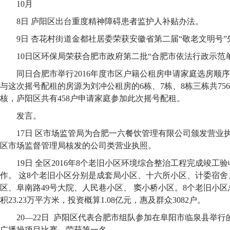
10月
8日 庐阳区出台重度精神障碍患者监护人补贴办法。
9日 杏花村街道金都社居委荣获安徽省第二届“敬老文明号
10日区环保局荣获合肥市政府第二批“合肥市依法行政示范
同日合肥市举行2016年度市区户籍公租房申请家庭选房顺
与这次摇号配租的房源为刘冲公租房的6栋、7栋、8栋三栋共75
核，庐阳区共有458户申请家庭参加此次摇号配租。
发言。
17日 区市场监管局为合肥一六餐饮管理有限公司颁发营业
区市场监督管理局核发的公司类营业执照。
19日 全区2016年8个老旧小区环境综合整治工程完成竣
作。 这8个老旧小区分别是成套局小区、十六所小区、计委宿
区、阜南路49号大院、人民巷小区、 窦小桥小区。8个老旧小区总
积23.23万平方米，投资概算1.08亿元，惠及群众3082户。
20—22日 庐阳区代表合肥市组队参加在阜阳市临泉县举
广播操项目比赛，荣获第一名。