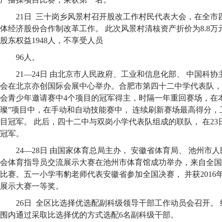
21日 三十岗乡风景村召开股改工作村民代表大会，在全市
体经济股份合作制改革工作。 此次风景村清核资产折价为8.8万元
股东权益1948人，不享受人员
96人。
21—24日 由北京市人民政府、工业和信息化部、 中国科协
会在北京亦创国际会展中心举办。合肥市第四十二中学代表队， 
会青少年邀请赛中4个项目的冠军得主，时隔一年重回赛场，在
璨”项目中，在手动和自动技能赛中， 连续刷新赛场最高得分，
目冠军。 此后，四十二中与双岗小学代表队组成的联队， 在2
冠军。
24—28日 由国家体育总局主办， 安徽省体育局、 池州市人
会体育指导员交流展示大赛在池州市体育馆成功举办，来自全国南
比赛。五一小学韦豹老师代表安徽省参加全国决赛， 并获201
展示大赛一等奖。
26日 全区比选择优选配副科级领导干部工作动员会召开。
围内通过采取比选择优的方式选配6名副科级干部。