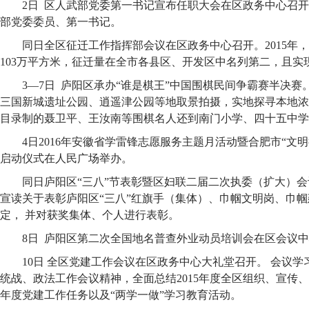
2日 区人武部党委第一书记宣布任职大会在区政务中心召
部党委委员、第一书记。
同日全区征迁工作指挥部会议在区政务中心召开。2015年
103万平方米，征迁量在全市各县区、开发区中名列第二，且实
3—7日 庐阳区承办“谁是棋王”中国围棋民间争霸赛半决赛
三国新城遗址公园、逍遥津公园等地取景拍摄，实地探寻本地浓
目录制的聂卫平、王汝南等围棋名人还到南门小学、四十五中学
4日2016年安徽省学雷锋志愿服务主题月活动暨合肥市“文明
启动仪式在人民广场举办。
同日庐阳区“三八”节表彰暨区妇联二届二次执委（扩大）会
宣读关于表彰庐阳区“三八”红旗手（集体）、巾帼文明岗、巾
定， 并对获奖集体、个人进行表彰。
8日 庐阳区第二次全国地名普查外业动员培训会在区会议
10日 全区党建工作会议在区政务中心大礼堂召开。 会议
统战、政法工作会议精神，全面总结2015年度全区组织、宣传、
年度党建工作任务以及“两学一做”学习教育活动。