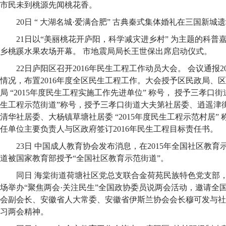
市民未到桃源先闻桃花香。
20日 “ 大湖名城·爱满合肥” 古典秦式集体婚礼在三国新城
21日以“美丽桃花开庐阳，科学减灾进乡村” 为主题的科
乡桃蹊水果农场开幕。 市地震局局长王世保出席启动仪式。
22日庐阳区召开2016年民生工程工作动员大会。 会议通报2
情况，布置2016年度全区民生工程工作。大会授予区民政局、
局 “2015年度民生工程实施工作先进单位” 称号， 授予三孝口街
生工程示范街道”称号，授予三孝口街道大夫第社居委、逍遥津
清华社居委、大杨镇草塘社居委 “2015年度民生工程示范村居”
任单位主要负责人与区政府签订2016年民生工程目标责任书。
23日 中国成人教育协会发布消息，在2015年全国社区教育
道被国家教育部授予“全国社区教育示范街道”。
同日 海棠街道荷塘社区党总支联合金荷苑民族特色党支部
场举办“聚焦两会·关注民生”全国政协委员说两会活动，邀请全
会副会长、安徽省人大常委、安徽省伊斯兰协会会长穆可发与社
习两会精神。