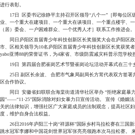
进行表彰。
17日 区委书记徐静平主持召开区领导“八个一”［即每位
业、一个重大在建项目、一个重大在谈项目、一个重点楼宇、一
（居）委会、一户困难群众、一个优秀人才］联系工作推进会。
同日庐阳区首届青少年科技创新区长奖颁奖大会在庐阳区政
市、区相关领导为10名庐阳区首届青少年科技创新区长奖获奖者
yabo亚博88的荣誉证书，为4家省、市级防震减灾科普示范学校
19日 第四届合肥崔岗艺术节暨崔岗论坛活动开幕式在三十
25日 副区长余波、 合肥市气象局副局长方茸代表双方签
区合作协议。
同日 安徽省妇联联合海棠街道清华社区举办 “拒绝家庭暴
园”——“11·25”国际消除对妇女暴力日宣传活动。 宣传《婚
关的法律知识，增强社区广大家庭成员的法制观念，提高社区妇
度，维护自身合法权益。
26日2016年庐阳三十岗“祥源杯”国际乡村马拉松赛在三国
跳水冠军李娜和中国花剑世界冠军张亮亮领跑本次马拉松赛。 