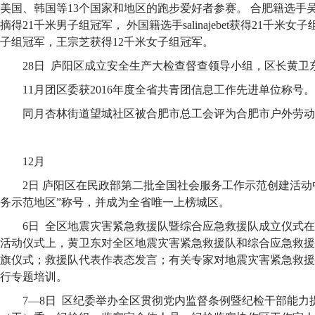
美国、韩国等13个国家和地区的跑步爱好者参赛。 合肥籍选手吴
摘得21千米男子组冠军， 外国籍选手salinajebet获得21千米
子组冠军，王宗芝获得12千米女子组冠军。
28日 庐阳区成立安全生产大检查督查领导小组，区长黄卫
11月团区委获2016年度全省共青团信息工作先进单位称号。
同月杏林街道望城社区被合肥市总工会评为合肥市户外劳动
12月
2日 庐阳区在民政部第二批全国社会服务工作示范创建活动
务示范地区”称号，并成为全省唯一上榜城区。
6日 全区地震灾害紧急救援队暨综合应急救援队成立仪式
活动仪式上，黄卫东对全区地震灾害紧急救援队和综合应急救援
旗仪式；救援队代表作表态发言；有关专家对地震灾害紧急救援
行专题培训。
7—8日 区纪委举办全区贯彻党内监督条例暨纪检干部能力