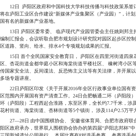
12日 庐阳区政府和中国科技大学科技传播与科技政策系签
将在庐阳工业区合作建设“新媒体产业集聚区（产业园）”，计划
国有名的新媒体产业基地。
13日 庐阳区委常委、 临庐现代产业园管委会主任姚则邦
编制汇报会，会议听取合肥市规划设计研究院对园区起步区控制
区道路、竖向、给水、排水4个专项规划成果的汇报。
15日 首个全民国家安全教育日， 庐阳区在四里河街道四
区、杏花街道金都华庭小区和海棠街道平楼社区、 橡树湾小区
传国家安全法、反间谍法、反恐怖主义法等有关法律，并开展以
多场专题讲座。
22日庐阳区印发《关于开展2016年全区行政事业单位国有
区范围内开展国有资产清查工作。24日合肥畅通二环（庐阳段
环（庐阳段）工程西起合淮路，东至区界，全长约7.7千米，涉
花村街道、海棠街道、杏林街道等5个镇街， 涉及114户2.5万
27—28日 由中国围棋协会、 安徽省体育局、合肥市政府
阳区政府承办，世界双人围棋协会协办的第四届“庐阳志邦杯”
三国新城遗址公园举行。 本届比赛有8对选手参赛， 参赛选手