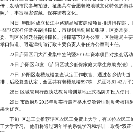
传，发动市民参与拍摄、征集具有合肥老城地域文化特色的街巷
照片，丰富档案馆藏、保存街巷文化。
同日 庐阳区成立长江中路精品城市建设项目推进指挥部， 
书记张家祥任常务副指挥长，市规划局副局长张骏，区委常委、
委、副区长肖廷任副指挥长。指挥部下设办公室，区住建局主要
孝口街道、逍遥津街道行政主要负责人兼任办公室副主任。
22日庐阳区四大产业集中签约暨2016年资本项目对接会活
26日 庐阳区印发 《庐阳区城乡低保家庭大学生救助办法》
27日 庐阳区老楼危楼复查认定工作收官。通过各乡镇街道
排，后经复查认定，全区共有老楼危楼897栋，总面积61.42万平方
28日 区城管局行政执法教育培训基地正式揭牌并投入使用
29日 市政府对2015年度实行最严格水资源管理制度考核
果为优秀。
下旬 区总工会推荐辖区农民工免费上大学，有10位农民工
工大学学习。 他们将通过两年半的系统学习和培训，取得“双证