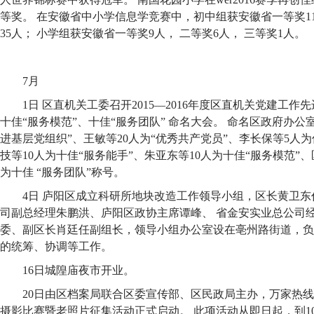
等奖。 在安徽省中小学信息学竞赛中，初中组获安徽省一等奖1
35人； 小学组获安徽省一等奖9人， 二等奖6人， 三等奖1人。
7月
1日 区直机关工委召开2015—2016年度区直机关党建工作
十佳“服务模范”、十佳“服务团队” 命名大会。 命名区政府办公
进基层党组织”、王敏等20人为“优秀共产党员”、李长保等5人
技等10人为十佳“服务能手”、朱亚东等10人为十佳“服务模范”
为十佳 “服务团队”称号。
4日 庐阳区成立科研所地块改造工作领导小组，区长黄卫
司副总经理朱鹏洪、庐阳区政协主席谭峰、 省金安实业总公司
委、副区长肖廷任副组长，领导小组办公室设在亳州路街道，负
的统筹、协调等工作。
16日城隍庙夜市开业。
20日由区档案局联合区委宣传部、区民政局主办，万家热线
摄影比赛暨老照片征集活动正式启动。 此项活动从即日起，到1