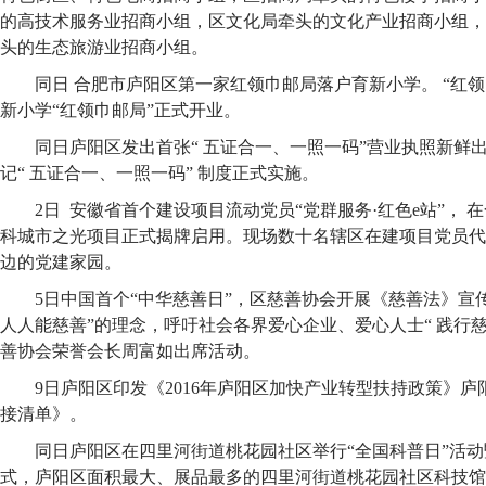
的高技术服务业招商小组，区文化局牵头的文化产业招商小组，
头的生态旅游业招商小组。
同日 合肥市庐阳区第一家红领巾邮局落户育新小学。 “红
新小学“红领巾邮局”正式开业。
同日庐阳区发出首张“ 五证合一、一照一码”营业执照新鲜
记“ 五证合一、一照一码” 制度正式实施。
2日 安徽省首个建设项目流动党员“党群服务·红色e站”，
科城市之光项目正式揭牌启用。现场数十名辖区在建项目党员代表
边的党建家园。
5日中国首个“中华慈善日”，区慈善协会开展《慈善法》宣
人人能慈善”的理念，呼吁社会各界爱心企业、爱心人士“ 践行慈
善协会荣誉会长周富如出席活动。
9日庐阳区印发《2016年庐阳区加快产业转型扶持政策》庐阳区20
接清单》。
同日庐阳区在四里河街道桃花园社区举行“全国科普日”活
式，庐阳区面积最大、展品最多的四里河街道桃花园社区科技馆