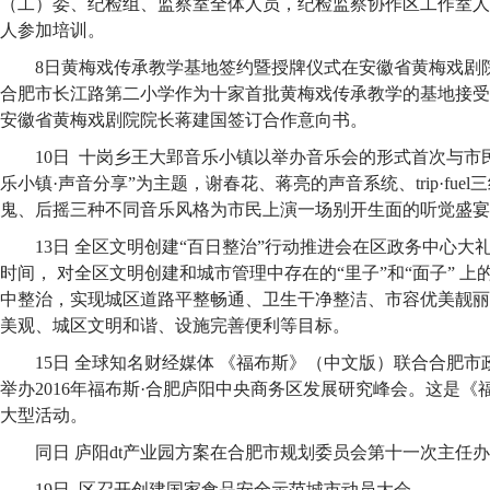
（工）委、纪检组、监察室全体人员，纪检监察协作区工作室人
人参加培训。
8日黄梅戏传承教学基地签约暨授牌仪式在安徽省黄梅戏剧
合肥市长江路第二小学作为十家首批黄梅戏传承教学的基地接受
安徽省黄梅戏剧院院长蒋建国签订合作意向书。
10日 十岗乡王大郢音乐小镇以举办音乐会的形式首次与市
乐小镇·声音分享”为主题，谢春花、蒋亮的声音系统、trip·fue
鬼、后摇三种不同音乐风格为市民上演一场别开生面的听觉盛宴
13日 全区文明创建“百日整治”行动推进会在区政务中心大礼
时间， 对全区文明创建和城市管理中存在的“里子”和“面子” 
中整治，实现城区道路平整畅通、卫生干净整洁、市容优美靓丽
美观、城区文明和谐、设施完善便利等目标。
15日 全球知名财经媒体 《福布斯》（中文版）联合合肥市
举办2016年福布斯·合肥庐阳中央商务区发展研究峰会。这是
大型活动。
同日 庐阳dt产业园方案在合肥市规划委员会第十一次主任
19日 区召开创建国家食品安全示范城市动员大会。