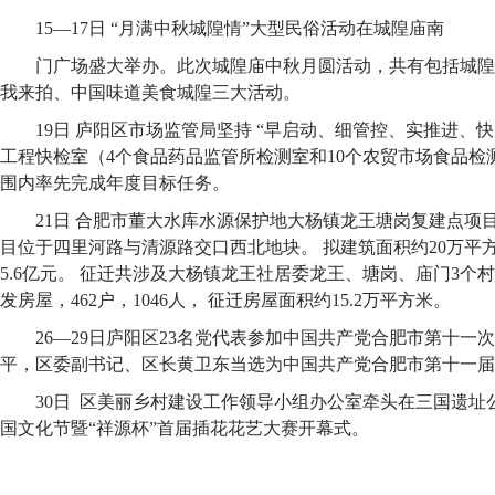
15—17日 “月满中秋城隍情”大型民俗活动在城隍庙南
门广场盛大举办。此次城隍庙中秋月圆活动，共有包括城隍
我来拍、中国味道美食城隍三大活动。
19日 庐阳区市场监管局坚持 “早启动、细管控、实推进、快
工程快检室（4个食品药品监管所检测室和10个农贸市场食品检
围内率先完成年度目标任务。
21日 合肥市董大水库水源保护地大杨镇龙王塘岗复建点项
目位于四里河路与清源路交口西北地块。 拟建筑面积约20万平
5.6亿元。 征迁共涉及大杨镇龙王社居委龙王、塘岗、庙门3个
发房屋，462户，1046人， 征迁房屋面积约15.2万平方米。
26—29日庐阳区23名党代表参加中国共产党合肥市第十一
平，区委副书记、区长黄卫东当选为中国共产党合肥市第十一届
30日 区美丽乡村建设工作领导小组办公室牵头在三国遗址
国文化节暨“祥源杯”首届插花花艺大赛开幕式。