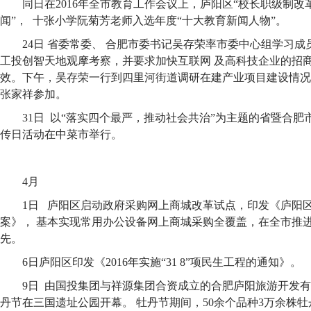
同日在2016年全市教育工作会议上，庐阳区“校长职级制改
闻”， 十张小学阮菊芳老师入选年度“十大教育新闻人物”。
24日 省委常委、 合肥市委书记吴存荣率市委中心组学习成
工投创智天地观摩考察，并要求加快互联网 及高科技企业的招
效。下午，吴存荣一行到四里河街道调研在建产业项目建设情况
张家祥参加。
31日 以“落实四个最严，推动社会共治”为主题的省暨合
传日活动在中菜市举行。
4月
1日 庐阳区启动政府采购网上商城改革试点，印发《庐阳
案》， 基本实现常用办公设备网上商城采购全覆盖，在全市推
先。
6日庐阳区印发《2016年实施“31 8”项民生工程的通知》。
9日 由国投集团与祥源集团合资成立的合肥庐阳旅游开发
丹节在三国遗址公园开幕。 牡丹节期间，50余个品种3万余株