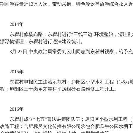
期间游客量近13万人次，带动采摘、特色餐饮等旅游综合收入近4
2014年
东瞿村修杨岗路；东瞿村进行“三线三边”环境整治，清理
漂浮物清理；东瞿村进行违法建设统计。
3月 27日 中央政治局常委刘云山同志到东瞿村视察，给予
2015年
东瞿村申报民主法治示范村；庐阳区小型水利工程（1-5万
程；庐阳区三十岗乡东瞿村平房组砂石路维修工程开工。
2016年
东瞿村成立“七五”普法讲师团队伍；庐阳区小型水利工程（
改造工程；合肥标尺文化传播有限公司承包合肥瓜牛公园水塘工