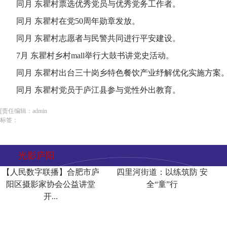
同月 东瞿村票选优秀党员与优秀党务工作者。
同月 东瞿村在党50周年勋章发放。
同月 东瞿村志愿者与民警共同进行平安建设。
7月 东瞿村乡村mall举行大鼓书讲党史活动。
同月 东瞿村出台三十岗乡特色餐饮产业纾解优化实施方案
同月 东瞿村党员于庐江县参与党性外出教育。
[责任编辑：admin
标签：
光影庐阳
【人民数字联播】合肥市庐
四里河街道：以练筑防 安
阳区摄影家协会公益讲堂
全“童”行
开...