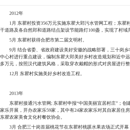
2012年
1月 东瞿村投资356万元实施东瞿大郢污水管网工程；东
干道路及各自然郢和道路结点架设节能路灯100盏，实现了村域
5月 东瞿村获得合肥市第二届文明村。
9月 结合省委、省政府建设美好安徽的战略部署，三十岗
中心村进行重点建设，编制东瞿大郢美好乡村改造规划和近中远期
多万元，按照汉代建筑风格，采取穿衣戴帽的形式对房屋进行整
12月 东瞿村实施美好乡村改造工程。
2013年
东瞿村接通污水管网; 东瞿村申报“中国美丽宜居村庄”；
家乐开展，开办农家乐59家，其中有24家农家乐对其自家居住
东瞿农家美食文化村餐饮协会
。
3月 合肥三十岗首届桃花节在东瞿村桃蹊水果农场正式开幕，