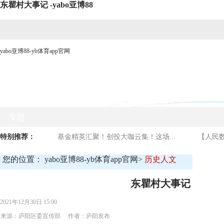
东瞿村大事记 -yabo亚博88
yabo亚博88-yb体育app官网
网站yabo亚博88首页
时政要闻
媒体看庐阳
商贸
专题
特别推荐：
基金精英汇聚！创投大咖云集！这场...
【人民数
您的位置：
yabo亚博88-yb体育app官网
>
历史人文
东瞿村大事记
2021年12月30日 15:00
来源：庐阳区委宣传部 作者：庐阳发布