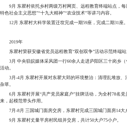
9月 东瞿村依托乡村两级万村网页、远程教育终端站点，每
特色社会主义思想”“十九大精神”“农业技术”等讲习内容。
12月 东瞿村大科学装置迁坟完成一期59座，完成二期31座
2019年
东瞿村荣获安徽省党员远程教育“双创双争”活动示范终端站
3月 中央驻皖媒体采风团一行60余人走进庐阳区三十岗乡
活动。
3月-4月 东瞿村开展对东瞿大郢的环境整治：清理乱堆放
杂草。
6月 东瞿村开展“共产党员家庭户”挂牌活动，为全村78名
来，起模范带头作用。
7月-8月 三国城门面房交房，东瞿村完成三国城门面房14大
9月 东瞿村丈量平房村民组并交房，共计50大户75小户。