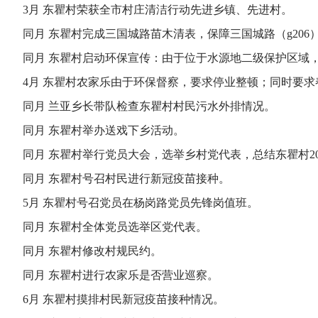
3月 东瞿村荣获全市村庄清洁行动先进乡镇、先进村。
同月 东瞿村完成三国城路苗木清表，保障三国城路（g206
同月 东瞿村启动环保宣传：由于位于水源地二级保护区域
4月 东瞿村农家乐由于环保督察，要求停业整顿；同时要
同月 兰亚乡长带队检查东瞿村村民污水外排情况。
同月 东瞿村举办送戏下乡活动。
同月 东瞿村举行党员大会，选举乡村党代表，总结东瞿村2018
同月 东瞿村号召村民进行新冠疫苗接种。
5月 东瞿村号召党员在杨岗路党员先锋岗值班。
同月 东瞿村全体党员选举区党代表。
同月 东瞿村修改村规民约。
同月 东瞿村进行农家乐是否营业巡察。
6月 东瞿村摸排村民新冠疫苗接种情况。