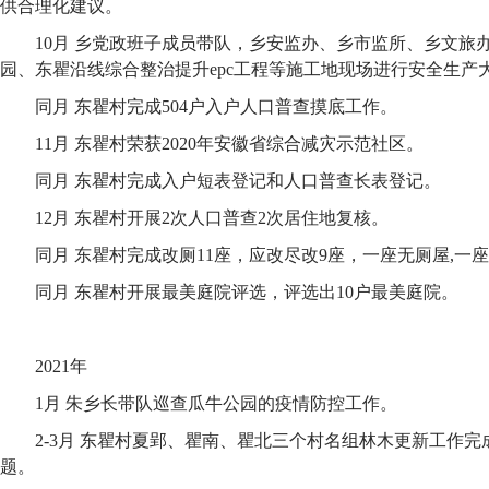
供合理化建议。
10月 乡党政班子成员带队，乡安监办、乡市监所、乡文旅
园、东瞿沿线综合整治提升epc工程等施工地现场进行安全生产
同月 东瞿村完成504户入户人口普查摸底工作。
11月 东瞿村荣获2020年安徽省综合减灾示范社区。
同月 东瞿村完成入户短表登记和人口普查长表登记。
12月 东瞿村开展2次人口普查2次居住地复核。
同月 东瞿村完成改厕11座，应改尽改9座，一座无厕屋,一
同月 东瞿村开展最美庭院评选，评选出10户最美庭院。
2021年
1月 朱乡长带队巡查瓜牛公园的疫情防控工作。
2-3月 东瞿村夏郢、瞿南、瞿北三个村名组林木更新工作
题。