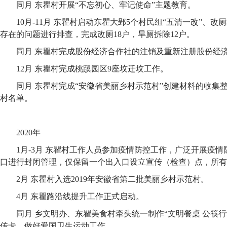
同月 东瞿村开展“不忘初心、牢记使命”主题教育。
10月-11月 东瞿村启动东瞿大郢5个村民组“五清一改”、
存在的问题进行排查，完成改厕18户，旱厕拆除12户。
同月 东瞿村完成股份经济合作社的注销及重新注册股份经
12月 东瞿村完成桃蹊园区9座坟迁坟工作。
同月 东瞿村完成“安徽省美丽乡村示范村”创建材料的收集
村名单。
2020年
1月-3月 东瞿村工作人员参加疫情防控工作，广泛开展疫情
口进行封闭管理，仅保留一个出入口设立宣传（检查）点，所有
2月 东瞿村入选2019年安徽省第二批美丽乡村示范村。
4月 东瞿路沿线提升工作正式启动。
同月 乡文明办、东瞿美食村牵头统一制作“文明餐桌 公筷
传卡，做好爱国卫生运动工作。