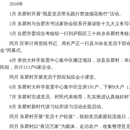
2018年
1月 东瞿村开展“我是党员带头践行禁放烟花炮竹”活动。
2月 东瞿村与合肥市书法家协会联系开展讴歌十九大义务写
3月 合肥市委综合考核组一行到庐阳区三十岗乡东瞿村考
同月 区审计局党组书记、局长严正一行及30余名党员干部
会”闭幕式。
4月 承担大科学装置中心集中区搬迁项目，涉及东瞿村：
民组，共计211户6家企业。
同月 东瞿村开展党员干部应知应会小课堂。
6月 东瞿村大科学装置中心集中区交房191户，下剩9大户（
7月 东瞿村完成党员、村民代表推荐，扎实推进认真做好村
8月 东瞿村新时代讲习站所讲习活动全面启动。
同月 东瞿村开展“党员十户轮值”，鼓励党员家庭轮流值日
同月 东瞿村以“夜访万家”为载体，走访农户，收集整理意