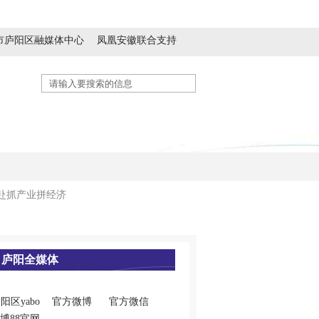
市庐阳区融媒体中心
凤凰安徽联合支持
历史人文
精神文明
生态休闲
赴抓产业拼经济
庐阳全媒体
阳区yabo
官方微博
官方微信
博88官网