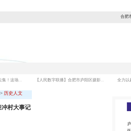
合肥
媒体看庐阳
商贸金融
建设发展
社会民生
集！这场...
【人民数字联播】合肥市庐阳区摄影...
全力以
>
历史人文
柴冲村大事记
庐
亚