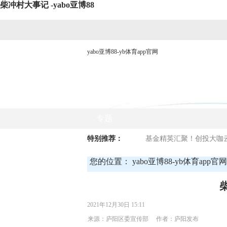
柴冲村大事记 -yabo亚博88
yabo亚博88-yb体育app官网
网站yabo亚博88首页
时政要闻
专题
特别推荐：
基金精英汇聚！创投大咖云
您的位置：
yabo亚博88-yb体育app官网
2021年12月30日 15:11
来源：庐阳区委宣传部 作者：庐阳发布