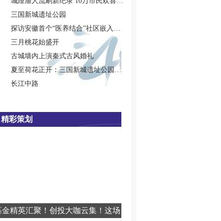
城隍庙人流刷新纪录 10万市民欢喜闹元宵
三国新城遗址公园
探访安徽首个“医养结合”社区嵌入式养老院
三月桃花始盛开
古城墙内上演秦式古风婚礼
夏至荷花正开：三国新城遗址公园新荷盛放
长江中路
精彩策划
基金精英汇聚！创投大咖云集！这场