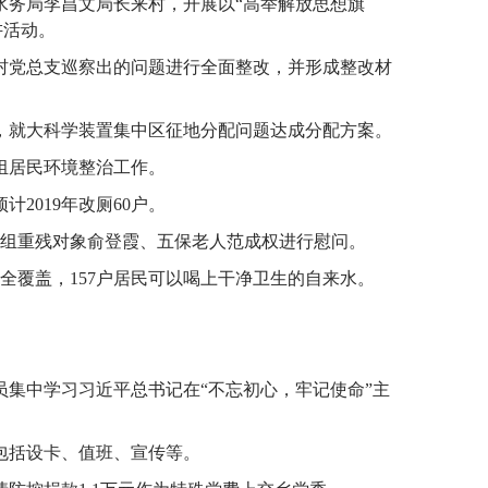
林水务局李昌文局长来村，开展以“高举解放思想旗
讲活动。
冲村党总支巡察出的问题进行全面整改，并形成整改材
会，就大科学装置集中区征地分配问题达成分配方案。
民组居民环境整治工作。
计2019年改厕60户。
村民组重残对象俞登霞、五保老人范成权进行慰问。
组全覆盖，157户居民可以喝上干净卫生的自来水。
党员集中学习习近平总书记在“不忘初心，牢记使命”主
，包括设卡、值班、宣传等。