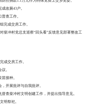
疫情防控捐款1.1万元作为特殊党费上交乡党委。
完成改厕43户。
人口普查工作。
民组完成交房工作。
察组对柴冲村党总支巡察“回头看”反馈意见部署整改工
组完成交房工作。
会议。
冠疫苗接种。
活会，开展批评与自我批评。
济飞督查柴冲村文明创建工作，并提出指导意见。
导文明祭祀。