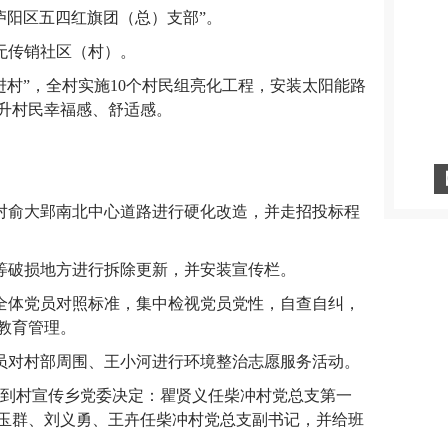
度“庐阳区五四红旗团（总）支部”。
阳区无传销社区（村）。
先进村”，全村实施10个村民组亮化工程，安装太阳能路
提升村民幸福感、舒适感。
将对俞大郢南北中心道路进行硬化改造，并走招投标程
栏等破损地方进行拆除更新，并安装宣传栏。
部全体党员对照标准，集中检视党员党性，自查自纠，
教育管理。
党员对村部周围、王小河进行环境整治志愿服务活动。
大鑫到村宣传乡党委决定：瞿贤义任柴冲村党总支第一
玉群、刘义勇、王卉任柴冲村党总支副书记，并给班