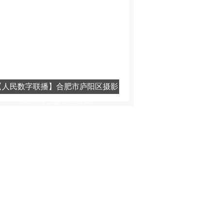
市级竞赛在我区举...
【人民数字联播】合肥市庐阳区摄影
家协会公益讲堂开...