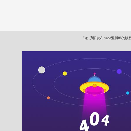
"));
庐阳发布 yabo亚博88的版权所有 ya