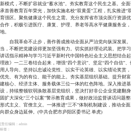
新模式，不断扩容就业“蓄水池”。夯实教育这个民生之基。全
承首善教育百年荣光，加快实施名校“双黄蛋”工程，扎实推进“
育强区。聚焦健康这个民生之需。充分发挥省市顶尖医疗资源优
合作，积极引进医疗、康复、护理、养老等高水平健康服务业，
地。
自我革命不止步，善作善成推动全面从严治党向纵深发展。
当，不断把党建设得更加坚强有力。切实抓好理论武装。把学习
讲话指示精神与学习习近平新时代中国特色社会主义思想结合起
理政》一二三卷结合起来，增强“四个意识”、坚定“四个自信”、
用人导向。坚持以忠诚论党性、以实干论英雄、以实绩论奖赏，
优先、有为的有位、能干的能上。夯实基层组织基础。提升财富
建核心、经济主体、服务载体三位一体的红色阵地。深入推进基
设，持续整顿软弱涣散基层党组织，坚决打好非公企业党建翻身
固扩大深化“三个以案”警示教育成果，做好政治监督谈话问题整
形式主义、官僚主义。一体推进“三不”体制机制建设，推动全
向群众身边延伸。(中共合肥市庐阳区委书记 单虎)
[责任编辑：admin
标签：