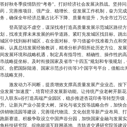
答好秋冬季疫情防控“考卷”。打好经济社会发展决胜战。坚持
药，完善推项目、强产业、稳增长、促发展工作机制，奋力完成
务，确保全年经济总量占比不下降、质量有提升，为全市过万亿
登高望远不虚空，谋深找准打造高质量发展示范城区路径方
划，找准支撑未来发展的科学道路。紧盯先发城区找目标。跳出
城区中找到标杆城区，在全面对标、学习借鉴中找准着力点和突
标。认真总结发展经验教训，精准分析庐阳所处历史方位、发展
间发展环境和战略机遇，制定具有指导性、精确性、操作性的高
市战略提坐标。及时衔接国家及省市“十四五”规划和专项规划
区、合肥国际陆港、国家示范步行街等3个国字号平台，借船出
市战略支持。
激发动力不间断，提质增效支撑高质量发展产业业态。按下
业发展“加速度”，培育经济发展新动能。让传统产业老树开新花
引入联东u谷打造高端产业园区，稳步推进杏花印务等转型升级
升。让新兴产业小苗变大树。深化与省文投等战略合作，加快合
供销物流园等建设，完善现代物流、文化创意等新产业布局、打
跑新赛道。积极争取设立中国声谷分园，加快国家金融与发展实
角科技研究院、皖电能源互联网基地、市轨道交通研究院等建设