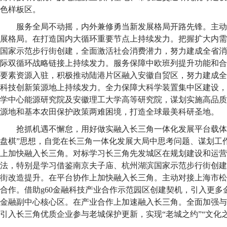
色样板区。
服务全局不动摇，内外兼修勇当新发展格局开路先锋。主动
展格局。在打造国内大循环重要节点上持续发力。把握扩大内需
国家示范步行街创建，全面激活社会消费潜力，努力建成全省消
际双循环战略链接上持续发力。服务保障中欧班列提升功能和合
要素资源入驻，积极推动陆港片区融入安徽自贸区，努力建成全
科技创新策源地上持续发力。全力保障大科学装置集中区建设，
学中心能源研究院及安徽理工大学高等研究院，谋划实施高品质
源地和基本农田保护政策两难困境，打造全球最美科研圣地。
抢抓机遇不懈怠，用好做实融入长三角一体化发展平台载体。
盘棋”思想，自觉在长三角一体化发展大局中思考问题、谋划工
上加快融入长三角。对标学习长三角先发城区在规划建设和运营
法，特别是学习借鉴南京夫子庙、杭州湖滨国家示范步行街创建
街改造提升。在平台协作上加快融入长三角。主动对接上海市松
合作。借助g60金融科技产业合作示范园区创建契机，引入更多
金融副中心核心区。在产业合作上加速融入长三角。全面加强与
引入长三角优质企业参与老城保护更新，实现“老城之约”“文化之