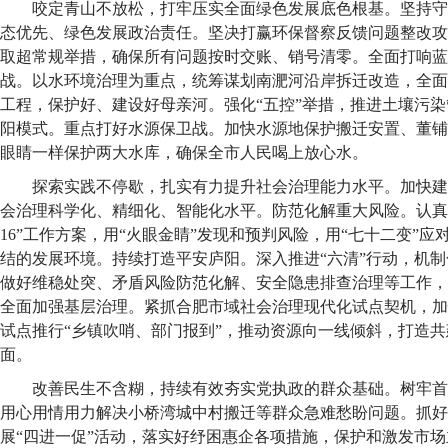
咬定青山不放松，打牢压实全面绿色发展底色根基。坚持守
态优先、绿色发展政治责任。坚决打赢环保督察反馈问题整改攻
取超常规举措，确保所有问题按时交账、销号清零。全面打响蓝
战。以水环境治理为重点，统筹谋划南淝河沿岸拆迁改造，全面
工程，保护好、建设好母亲河。强化“五控”举措，推进土壤污
阳模式。重点打好水源保卫战。加快水源地保护搬迁安置、董铺
眼睛一样保护两大水库，确保全市人民喝上放心水。
探索实践不停歇，扎实有力提升社会治理能力水平。加快建
会治理科学化、精细化、智能化水平。防范化解重大风险。认真落
16”工作方案，用“火眼金睛”发现和预判风险，用“七十二变”
结的发展环境。持续打造平安庐阳。深入推进“六清”行动，机
做好维稳处突、矛盾风险防范化解、安全隐患排查治理等工作，
全面加强基层治理。紧抓合肥市域社会治理现代化试点契机，加
试点推行“乡镇吹哨、部门报到”，推动资源向一线倾斜，打造
面。
改善民生不含糊，持续有效夯实党执政的群众基础。树牢首
用心用情用力解决小桥湾城中村搬迁等群众急难愁盼问题。抓好
展“四进一促”活动，落实好纾困惠企各项措施，保护和激发市