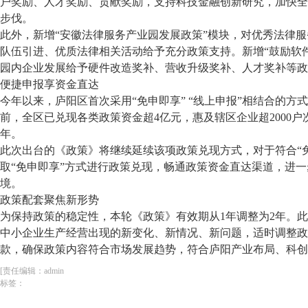
户奖励、人才奖励、贡献奖励，支持科技金融创新研究，加快全
步伐。
此外，新增“安徽法律服务产业园发展政策”模块，对优秀法律
队伍引进、优质法律相关活动给予充分政策支持。新增“鼓励软
园内企业发展给予硬件改造奖补、营收升级奖补、人才奖补等政
便捷申报享资金直达
今年以来，庐阳区首次采用“免申即享” “线上申报”相结合的方
前，全区已兑现各类政策资金超4亿元，惠及辖区企业超2000
年。
此次出台的《政策》将继续延续该项政策兑现方式，对于符合“
取“免申即享”方式进行政策兑现，畅通政策资金直达渠道，进
境。
政策配套聚焦新形势
为保持政策的稳定性，本轮《政策》有效期从1年调整为2年。
中小企业生产经营出现的新变化、新情况、新问题，适时调整政
款，确保政策内容符合市场发展趋势，符合庐阳产业布局、科创
[责任编辑：admin
标签：