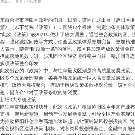
来源： 作者：庐阳发布
来自合肥市庐阳区政府的消息，日前，该区正式出台《庐阳区推
策》（以下简称《政策》），围绕12个板块，制定54条具体政
“此次《政策》较2021年做出了较大调整，通过整合政策内容
程、强化跟踪问效等方式，使全区政策体系更加完备、更加精准
人表示，随着“防疫新十条”的落地，该区将加速释放政策资金
措施落地见效，进一步巩固全区经济运行稳中向好、稳步回升态
多项政策整合印发
此次出台的《政策》中，与往年最大区别是将高质量发展政策、“
区多个政策全部整合，各类单项政策统一纳入高质量发展政策，
棋”。政策大规模整合，有助于解决政策条款相对分散、该区企
题，提升企业对于政策条款的知晓度。
新增3大专项政策
除往年常规政策模块外，此次《政策》根据庐阳区今年来产业布
支持，聚焦新赛道，启动产业发展新引擎，引导全区产业实现升
为推动庐阳科创金融高地加速崛起，以“董铺湖风投创投街区”为
投创投街区建设政策”模块，对各类风投创投基金、金融中介服