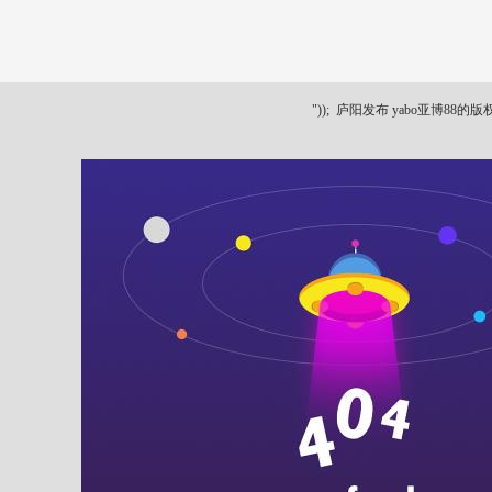
"));
庐阳发布 yabo亚博88的版权所有 ya