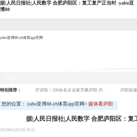
据|人民日报社|人民数字 合肥庐阳区：复工复产正当时 -yabo亚
博88
yabo亚博88-yb体育app官网
网站yabo亚博88首页
时政要闻
媒体看庐阳
商贸
专题
特别推荐：
开讲啦！200余名企业家齐聚庐阳 共...
庐阳加速
您的位置：
yabo亚博88-yb体育app官网
>
媒体看庐阳
据|人民日报社|人民数字 合肥庐阳区：
2023年01月31日 09:23