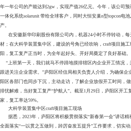
年一年公司的产能达到2gw，实现产值26亿元。今年，该公司预
一体化系统solarunit 带给全球客户，同时大恒安巢n型topco
产。
在安徽新华印刷股份有限公司内，机器24小时不停转动，每天
材；在大科学装置集中区，建设的号角已经吹响，craft项目施
阳，复工复产正当时，为全年起好头、开好局奠定了良好基础。
“上班第一天，我们就马不停蹄地摸排辖区内企业开工情况，
跟进关注企业需求。”庐阳区经信局相关负责人介绍，为确保企
阳区各部门也同步下沉，主动走访，了解企业放假开工时间，做
排忧解难，当好复工复产“护航人”。截至1月29日，庐阳区开工
家，复工率达59%。
大科学装置集中区craft项目施工现场
据悉，2023年，庐阳区将积极贯彻落实“新春第一会”讲话精
全面落实“一以贯之五做到，踔厉奋发五提升”工作要求，切实