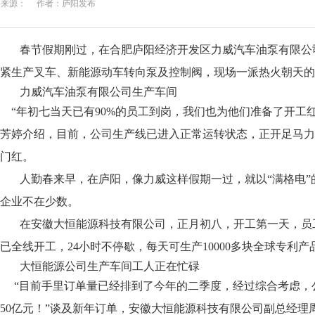
来源： 作者：庐阳发布
春节假期刚过，在合肥庐阳经济开发区力威汽车油泵有限公
紧生产叉车、新能源动车转向泵及控制阀，现场一派热火朝天的
力威汽车油泵有限公司生产车间
“年初七当天已有90%的员工到岗，我们也为他们准备了开工
芳婷介绍，目前，公司生产线已进入正常运转状态，正开足马力
门红。
人勤春来早，在庐阳，像力威这样假期一过，就以“满格电”
企业不在少数。
在安徽大恒能源科技有限公司，正月初八，开工第一天，员工
已全线开工，24小时不停歇，每天可生产10000多块全球专利
大恒能源公司生产车间工人正在忙碌
“目前手里订单量已经排到了今年的二季度，经过综合考虑，
50亿元！”谈及新年订单，安徽大恒能源科技有限公司副总经理