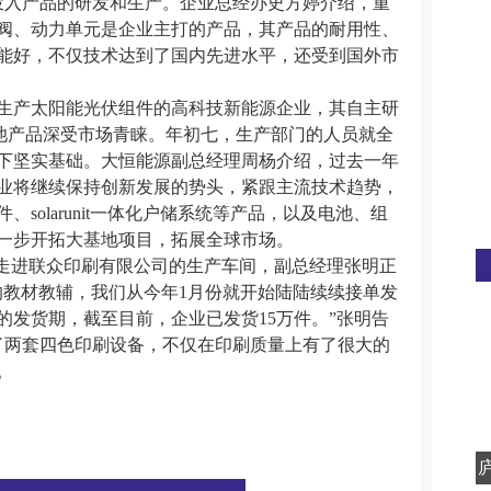
岗投入产品的研发和生产。企业总经办史方婷介绍，重
阀、动力单元是企业主打的产品，其产品的耐用性、
能好，不仅技术达到了国内先进水平，还受到国外市
生产太阳能光伏组件的高科技新能源企业，其自主研
n电池产品深受市场青睐。年初七，生产部门的人员就全
下坚实基础。大恒能源副总经理周杨介绍，过去一年
业将继续保持创新发展的势头，紧跟主流技术趋势，
solarunit一体化户储系统等产品，以及电池、组
一步开拓大基地项目，拓展全球市场。
”走进联众印刷有限公司的生产车间，副总经理张明正
季的教材教辅，我们从今年1月份就开始陆陆续续接单发
的发货期，截至目前，企业已发货15万件。”张明告
购了两套四色印刷设备，不仅在印刷质量上有了很大的
。