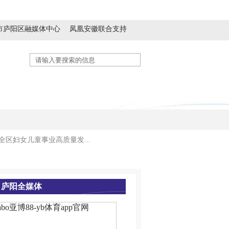
市庐阳区融媒体中心
凤凰安徽联合支持
历史人文
精神文明
生态休闲
全区妇女儿童事业高质量发...
庐阳全媒体
abo亚博88-yb体育app官网