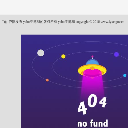
"));
庐阳发布 yabo亚博88的版权所有 yabo亚博88 copyright © 2016 www.lyxc.gov.cn