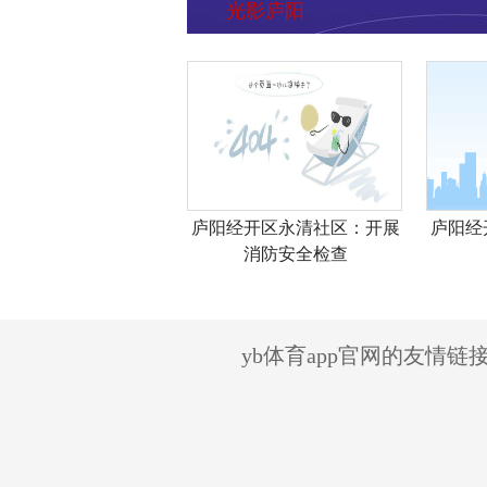
光影庐阳
庐阳经开区永清社区：开展
庐阳经
消防安全检查
yb体育app官网的友情链