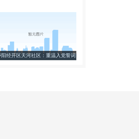
检查
庐阳经开区天河社区：重温入党誓词