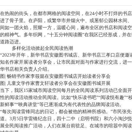
在热闹的街头，在都市网格的阅读空间，在24小时不打烊的书
进了骨子里。在庐阳，或繁华市井烟火中、或葱郁公园林水间、
间如一团火焰，照耀一方，温暖心间，遍布全区的书店和阅读空
的精神气。多年织网，“十五分钟阅读圈”在我区已经形成，并
道路迈进。
多样化活动掀起全民阅读热潮
“2023年开年，新华书店安徽图书城店、新华书店三孝口店便
知名作家开展读者分享会，让市民面对面与作家进行交流，进一
华书店相关负责人介绍。
图| 畅销书作家李筱懿在安徽图书城店开始读者分享会
图| 儿童文学作家曹文轩读者分享会在安徽图书城开展
当下，我区15家城市阅读空间每月的全民阅读系列活动已全面
性的阅读活动推动全民阅读。比如“快乐读书吧”“阅读悦有趣”“
新鲜事”“映典讲堂”等已逐渐成为有代表性的品牌阅读活动。
“每次阅读雷锋同志的日记，都会被他的精神所感动。”市民张
道。3月5日学雷锋
纪念
日，四十二中（启明书院）和六小淘沙悦
展全民阅读推广活动，人们在展台前驻足、在城市的喧嚣中阅读