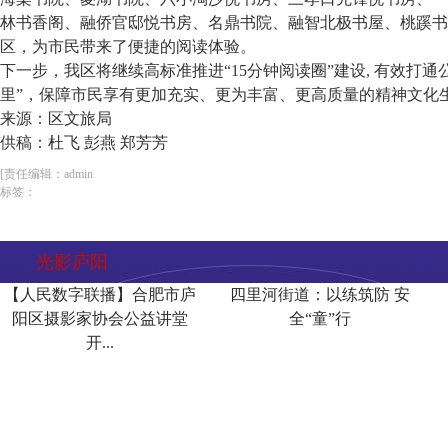
林书香阁、融侨官邸悦书房、名鼎书院、融智北极书屋、桃蹊书
区，为市民带来了便捷的阅读体验。
下一步，我区将继续高标准推进“15分钟阅读圈”建设, 有效打通
里”，保障市民享有更加充实、更为丰富、更高质量的精神文化
来源：区文旅局
供稿：杜飞 彭燕 郑芳芳
[责任编辑：admin
标签：
光影庐阳
【人民数字联播】合肥市庐
四里河街道：以练筑防 安
阳区摄影家协会公益讲堂
全“童”行
开...