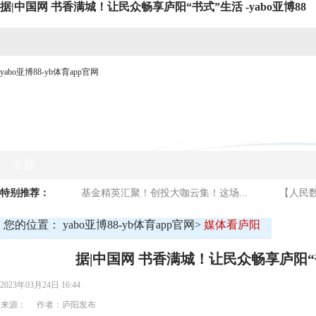
据|中国网 书香满城！让民众畅享庐阳“书式”生活 -yabo亚博88
yabo亚博88-yb体育app官网
网站yabo亚博88首页
时政要闻
媒体看庐阳
商贸
专题
特别推荐：
基金精英汇聚！创投大咖云集！这场...
【人民数
您的位置：
yabo亚博88-yb体育app官网
>
媒体看庐阳
据|中国网 书香满城！让民众畅享庐阳“
2023年03月24日 16:44
来源： 作者：庐阳发布