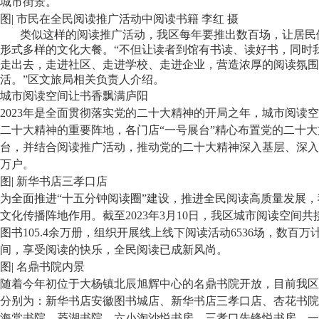
城市街景。
图| 市民在全民阅读推广活动中阅读书籍 李红 摄
类似这样的阅读推广活动，我区每年要推出数百场，让居民
形式多样的文化大餐。“不但让读者到馆有书读、读好书，同时
走出去，走进社区、走进学校、走进企业，营造浓厚的阅读氛围
活。”区文旅局相关负责人介绍。
城市阅读空间让书香飘满庐阳
2023年是全面贯彻落实党的二十大精神的开局之年，城市阅读
二十大精神的重要阵地，各门店“一号展台”精心布置党的二十
台，并结合阅读推广活动，推动党的二十大精神深入基层、深入
万户。
图| 新华书店三孝口店
为全面推进“十五分钟阅读圈”建设，推进全民阅读高质量发展
文化传播阵地作用。截至2023年3月10日，我区城市阅读空间共
图书105.4余万册，组织开展线上线下阅读活动6536场，数百
间，享受阅读的快乐，全民阅读已成新风尚。
图| 名鼎书院内景
随着今年初位于大杨镇北辰旭辉中心的名鼎书院开放，目前我区
分别为：新华书店安徽图书城店、新华书店三孝口店、杏花书院
海棠书院、菱湖书院、六小淘沙悦书房、三孝口先锋悦书房、一