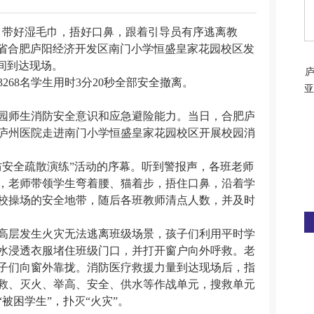
，带好湿毛巾，捂好口鼻，跟着引导员有序逃离教
徽省合肥庐阳经济开发区南门小学恒盛皇家花园校区发
间到达现场。
庐
268名学生用时3分20秒全部安全撤离。
亚
园师生消防安全意识和应急避险能力。当日，合肥庐
庐州医院走进南门小学恒盛皇家花园校区开展校园消
防安全疏散演练”活动的序幕。听到警报声，各班老师
，老师带领学生弯着腰、猫着步，捂住口鼻，沿着学
校操场的安全地带，随后各班教师清点人数，并及时
高层发生火灾无法逃离班级场景，孩子们利用平时学
水浸透衣服堵住班级门口，并打开窗户向外呼救。老
子们向窗外靠拢。消防医疗救援力量到达现场后，指
救、灭火、举高、安全、供水等作战单元，搜救单元
被困学生”，扑灭“火灾”。