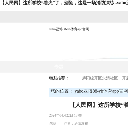
【人民网】这所学校“着火”了，别慌，这是一场消防演练 -yabo
yabo亚博88-yb体育app官网
网站yabo亚博88首页
时政要闻
专题
特别推荐：
庐阳经开区永清社区：开展
您的位置：
yabo亚博88-yb体育app官网
【人民网】这所学校“
2024年04月22日 18:08
来源： 作者：庐阳发布