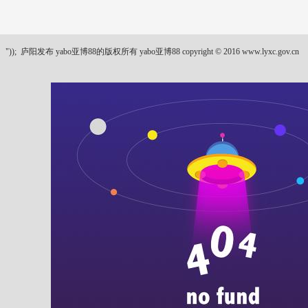
"));
庐阳发布 yabo亚博88的版权所有 yabo亚博88 copyright © 2016 www.lyxc.gov.cn