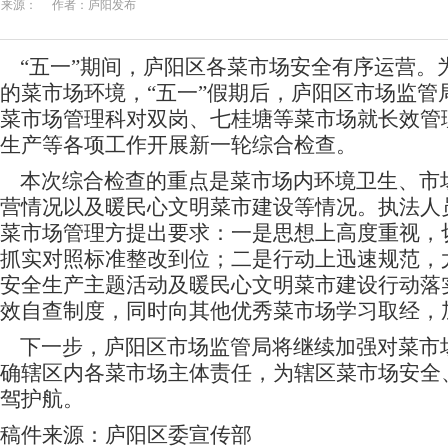
来源： 作者：庐阳发布
“五一”期间，庐阳区各菜市场安全有序运营。
的菜市场环境，“五一”假期后，庐阳区市场监管
菜市场管理科对双岗、七桂塘等菜市场就长效管
生产等各项工作开展新一轮综合检查。
本次综合检查的重点是菜市场内环境卫生、市
营情况以及暖民心文明菜市建设等情况。执法人
菜市场管理方提出要求：一是思想上高度重视，
抓实对照标准整改到位；二是行动上迅速规范，
安全生产主题活动及暖民心文明菜市建设行动落
效自查制度，同时向其他优秀菜市场学习取经，
下一步，庐阳区市场监管局将继续加强对菜市
确辖区内各菜市场主体责任，为辖区菜市场安全
驾护航。
稿件来源：庐阳区委宣传部