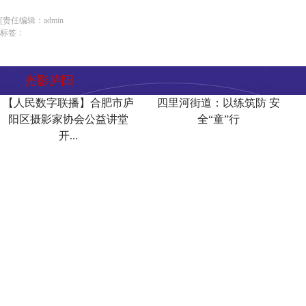
[责任编辑：admin
标签：
光影庐阳
【人民数字联播】合肥市庐
四里河街道：以练筑防 安
阳区摄影家协会公益讲堂
全“童”行
开...