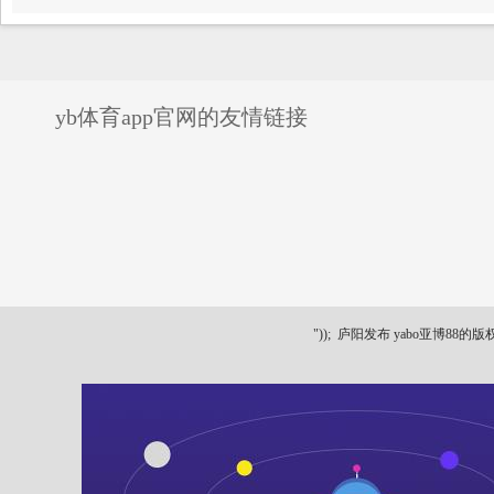
yb体育app官网的友情链接
"));
庐阳发布 yabo亚博88的版权所有 ya