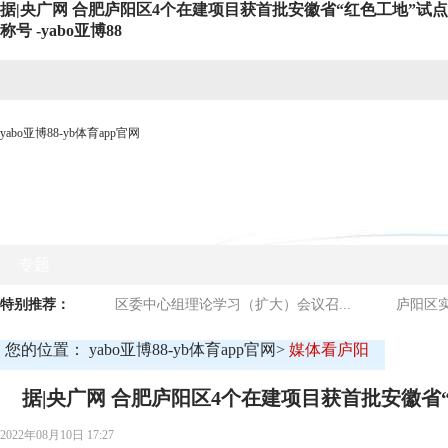
据|央广网 合肥庐阳区4个在建项目获首批安徽省“红色工地”试点
称号 -yabo亚博88
yabo亚博88-yb体育app官网
网站yabo亚博88首页
时政要闻
媒体看庐阳
商贸
专题
特别推荐：
区委中心组理论学习（扩大）会议召...
庐阳区实
您的位置：
yabo亚博88-yb体育app官网
>
媒体看庐阳
据|央广网 合肥庐阳区4个在建项目获首批安徽省
2022年08月10日 17:27