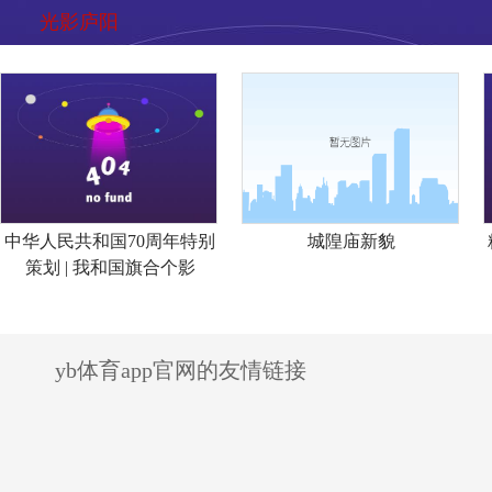
光影庐阳
中华人民共和国70周年特别
城隍庙新貌
策划 | 我和国旗合个影
yb体育app官网的友情链接