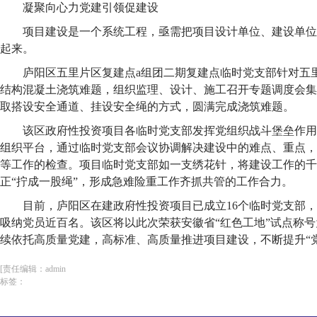
凝聚向心力党建引领促建设
项目建设是一个系统工程，亟需把项目设计单位、建设单位
起来。
庐阳区五里片区复建点a组团二期复建点临时党支部针对五里
结构混凝土浇筑难题，组织监理、设计、施工召开专题调度会集
取搭设安全通道、挂设安全绳的方式，圆满完成浇筑难题。
该区政府性投资项目各临时党支部发挥党组织战斗堡垒作用
组织平台，通过临时党支部会议协调解决建设中的难点、重点，
等工作的检查。项目临时党支部如一支绣花针，将建设工作的千
正“拧成一股绳”，形成急难险重工作齐抓共管的工作合力。
目前，庐阳区在建政府性投资项目已成立16个临时党支部
吸纳党员近百名。该区将以此次荣获安徽省“红色工地”试点称
续依托高质量党建，高标准、高质量推进项目建设，不断提升“党
[责任编辑：admin
标签：