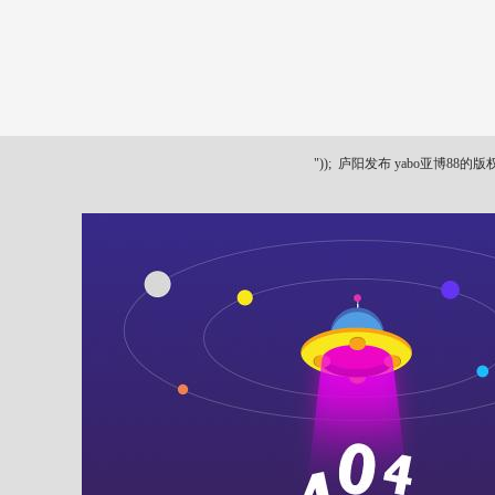
"));
庐阳发布 yabo亚博88的版权所有 ya