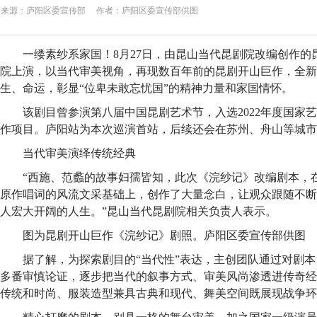
来源：庐阳区委宣传部 作者：庐阳区委宣传部供图
一缕素纱系家国！8月27日，由昆山当代昆剧院改编创作的
院上演，以当代审美视角，再现数百年前的昆剧开山巨作，全新
生、命运，彰显“位卑未敢忘忧国”的精神力量和家国情怀。
该剧目曾参演第八届中国昆剧艺术节，入选2022年度国家
作项目。庐阳站为本次巡演首站，后续还会在苏州、舟山等城市
当代审美演绎传统经典
“西施、范蠡的故事妇孺皆知，此次《浣纱记》改编剧本，
原作唱词的风流文采基础上，创作了大量念白，让观众跟随不断
人宏大开阔的人生。”昆山当代昆剧院相关负责人表示。
图为昆剧开山巨作《浣纱记》剧照。庐阳区委宣传部供图
据了解，为探索剧目的“当代性”表达，主创团队通过对剧
多番审慎论证，逐步把当代的叙事方式、审美风尚渗透进传奇经
传统和时尚、服装造型兼具古典和现代、舞美空间既展现战争环