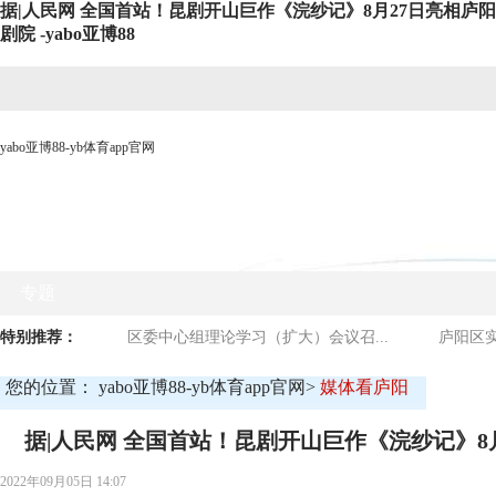
据|人民网 全国首站！昆剧开山巨作《浣纱记》8月27日亮相庐阳
剧院 -yabo亚博88
yabo亚博88-yb体育app官网
网站yabo亚博88首页
时政要闻
媒体看庐阳
商贸
专题
特别推荐：
区委中心组理论学习（扩大）会议召...
庐阳区实
您的位置：
yabo亚博88-yb体育app官网
>
媒体看庐阳
据|人民网 全国首站！昆剧开山巨作《浣纱记》8
2022年09月05日 14:07