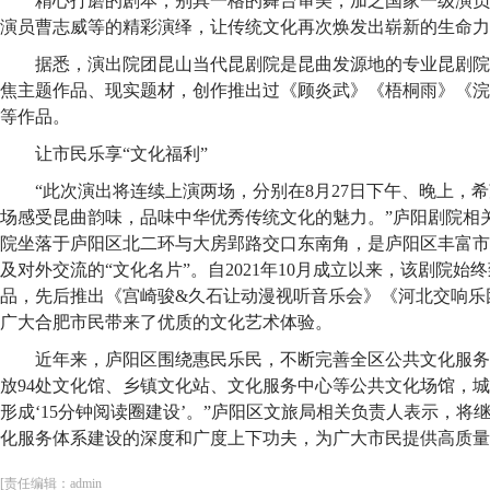
精心打磨的剧本，别具一格的舞台审美，加之国家一级演员
演员曹志威等的精彩演绎，让传统文化再次焕发出崭新的生命力
据悉，演出院团昆山当代昆剧院是昆曲发源地的专业昆剧院
焦主题作品、现实题材，创作推出过《顾炎武》《梧桐雨》《浣
等作品。
让市民乐享“文化福利”
“此次演出将连续上演两场，分别在8月27日下午、晚上，
场感受昆曲韵味，品味中华优秀传统文化的魅力。”庐阳剧院相
院坐落于庐阳区北二环与大房郢路交口东南角，是庐阳区丰富市
及对外交流的“文化名片”。自2021年10月成立以来，该剧院
品，先后推出《宫崎骏&久石让动漫视听音乐会》《河北交响乐
广大合肥市民带来了优质的文化艺术体验。
近年来，庐阳区围绕惠民乐民，不断完善全区公共文化服务
放94处文化馆、乡镇文化站、文化服务中心等公共文化场馆，
形成‘15分钟阅读圈建设’。”庐阳区文旅局相关负责人表示，将
化服务体系建设的深度和广度上下功夫，为广大市民提供高质量
[责任编辑：admin