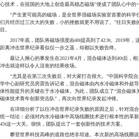
心技术，在祖国的大地上创造最高稳态磁场”便成了团队心中的
“产生更可能高的磁场，是全世界强磁场实验室首要的科学
们共经历过三次大的失败，小的挫败就更不用说了。”往日失败
目。
2017年底，团队将磁场强度由40t提高到了42.9t。2019年，
距离冲击世界纪录看似仅一步之遥，却都以失败告终。
最让人揪心的事发生在2021年4月，混合磁体达到40t后
冲击就这样以令人沮丧的结果收场。
“尤其是在第三次失败后，对大家打击很大。”中国科学院
学中心副研究员房震告诉记者，混合磁体由内水冷磁体和外超导
体性能提升的关键在于水冷磁体。为此，团队成立了“混合磁体关
磁体技术青年创新突击队”，再次向世界纪录发起冲锋。
在详细分析了以往冲击世界纪录失败的原因之后，针对混合
统一结论：必须对内水冷磁体中高场线圈技术进行根本性的革新
45t这一大关。很快，团队提出了一套创新性的技术方案。
攀登世界科技高峰的道路也绝非坦途。本次新的高场线圈设