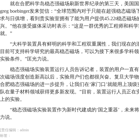
就在合肥科学岛稳态强磁场刷新世界纪录的第三天，美国国
greg boebinger发来贺信：“全球范围内对于只能在超强稳态
求与日俱增，看到贵实验室拥有了能为用户提供45.22t稳态磁
兴。”他在接受媒体采访时表示：“这是一群优秀的工程师和科
就。”
“大科学装置具有鲜明的科学和工程双重属性，我们现在的
目前可支持科学研究的最高稳态磁场，可以为接下来很多学科领
实验条件。”匡光力说。
稳态强磁场实验装置运行人员告诉记者，装置的用户一直有
次磁场强度创造新高以后，实验用户们也都很兴奋。复旦大学物
合肥稳态强磁场的进一步提升，让我们在‘家门口’就能用上顶
队在量子材料领域获得更多新发现。”目前，装置运行人员正在
上的实验。
“稳态强磁场实验装置作为新时代建成的‘国之重器’，未来
力说。
[责任编辑：admin
标签：