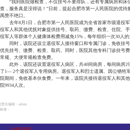
“我到医院做检查，不仅挂号不要排队，还有专属病房和床
查，服务真是没得说！”日前，提起合肥市第一人民医院的优待服
禹赞不绝口。
去年8月1日，合肥市第一人民医院成为全省首家市级退役
役军人和其他优抚对象提供挂号、取药、缴费、检查、住院、手
役军人等群体个人健康体检费用减免15%，每年组织一次30人
同时，该院还设立退役军人接待窗口和专属门诊，免收挂号
优先挂号、缴费、检查、取药。同时，医院其他专科门诊挂号费
常规、大便常规检查免费。
此外，该院还设置退役军人病区，共40间病房，每间病房2
了1— 2个退役军人专用病房。退役军人和烈士遗属、因公牺牲
院期间，免收基本伙食费。一年来，该院共接待退役军人和其他优
院9934人次。
[责任编辑：admin
标签：
光影庐阳