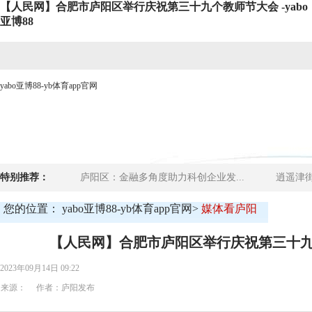
【人民网】合肥市庐阳区举行庆祝第三十九个教师节大会 -yabo
亚博88
yabo亚博88-yb体育app官网
网站yabo亚博88首页
时政要闻
媒体看庐阳
商贸
特别推荐：
庐阳区：金融多角度助力科创企业发...
逍遥津街
您的位置：
yabo亚博88-yb体育app官网
>
媒体看庐阳
【人民网】合肥市庐阳区举行庆祝第三十
2023年09月14日 09:22
来源： 作者：庐阳发布