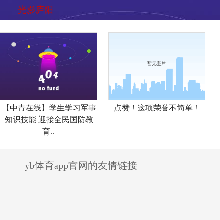
光影庐阳
【中青在线】学生学习军事
点赞！这项荣誉不简单！
知识技能 迎接全民国防教
育...
yb体育app官网的友情链接