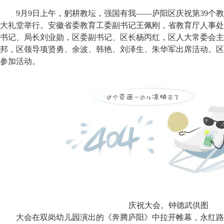
9月9日上午，躬耕教坛，强国有我——庐阳区庆祝第39个
大礼堂举行。安徽省委教育工委副书记王佩刚，省教育厅人事处
书记、局长刘业勋，区委副书记、区长杨丙红，区人大常委会主
邦，区领导项贤勇、余波、韩艳、刘泽生、朱华军出席活动。区
参加活动。
庆祝大会。钟德武供图
大会在双岗幼儿园演出的《奔腾庐阳》中拉开帷幕，永红路