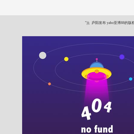
"));
庐阳发布 yabo亚博88的版权所有 ya