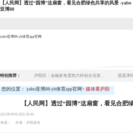
【人民网】透过“园博”这扇窗，看见合肥绿色共享的风景 -yabo
亚博88
yabo亚博88-yb体育app官网
网站yabo亚博88首页
时政要闻
媒体看庐阳
商贸
特别推荐：
庐阳区：金融多角度助力科创企业发...
逍遥津街
您的位置：
yabo亚博88-yb体育app官网
>
媒体看庐阳
【人民网】透过“园博”这扇窗，看见合肥
2023年09月28日 08:46
来源： 作者：庐阳发布