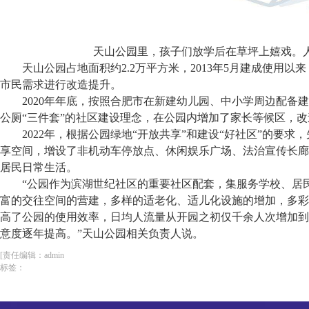
天山公园里，孩子们放学后在草坪上嬉戏。人
天山公园占地面积约2.2万平方米，2013年5月建成使用
市民需求进行改造提升。
2020年年底，按照合肥市在新建幼儿园、中小学周边配备
公厕“三件套”的社区建设理念，在公园内增加了家长等候区，
2022年，根据公园绿地“开放共享”和建设“好社区”的要
享空间，增设了非机动车停放点、休闲娱乐广场、
法治宣传
长廊
居民日常生活。
“公园作为滨湖世纪社区的重要社区配套，集服务学校、居
富的交往空间的营建，多样的适老化、适儿化设施的增加，多彩
高了公园的使用效率，日均人流量从开园之初仅千余人次增加到
意度逐年提高。”天山公园相关负责人说。
[责任编辑：admin
标签：