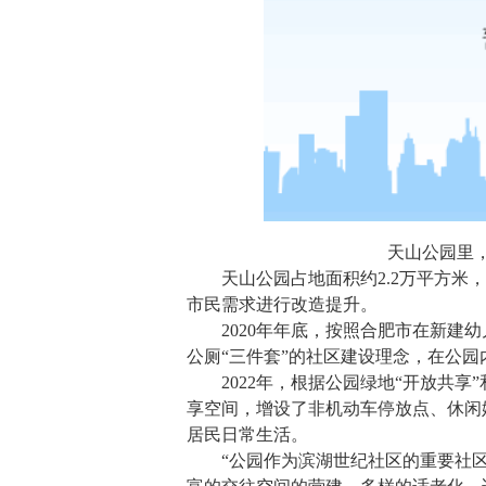
天山公园里
天山公园占地面积约2.2万平方米
市民需求进行改造提升。
2020年年底，按照合肥市在新建
公厕“三件套”的社区建设理念，在公
2022年，根据公园绿地“开放共
享空间，增设了非机动车停放点、休闲
居民日常生活。
“公园作为滨湖世纪社区的重要社