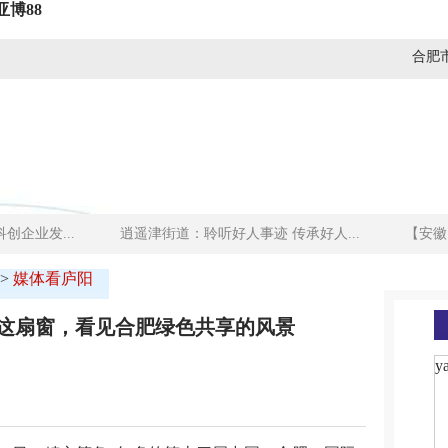
亚博88
合肥
媒体看庐阳
商贸金融
建设发展
社会民生
创企业发...
逍遥津街道：聆听好人事迹 传承好人...
【安徽
>
媒体看庐阳
”这扇窗，看见合肥绿色共享的风景
y