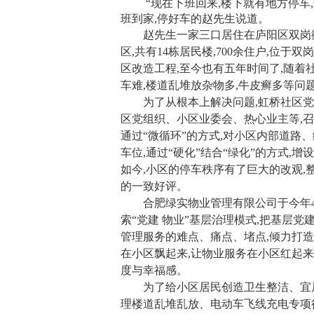
“
现
在下班回来,楼下就有地
方停车
班到家,停好车的赵先生说道。
赵先生一家三口居住在庐阳区双
岗
区,共有14栋居民楼,700余住户,位于
区改造工程,至今也有五年时间了,随着
车难,楼道乱堆放杂物多,牛皮癣多等问
为了从根本上解决问题,虹桥社区
区党组织、小区业委会、热心业主等,召
通过“微循环”的方式,对小区内部道路
车位,通过“硬化”结合“绿化”的方式,增
如今,小区的停车秩序有了巨大的改观,
的一致好评。
合肥绿实物业管理有限公司于今年
索“党建 物业”基层治理模式,把基层
管理服务的难点、痛点、堵点,倾力打造
在小区飘起来,让物业服务在小区红起来
度与幸福感。
为了给小区居民创造卫生整洁、宜
理楼道乱堆乱放、电动车飞线充电专项