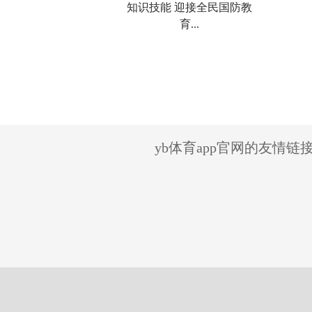
知识技能 迎接全民国防教
育...
yb体育app官网的友情链