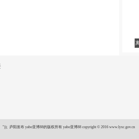
接
"));
庐阳发布 yabo亚博88的版权所有 yabo亚博88 copyright © 2016 www.lyxc.gov.cn