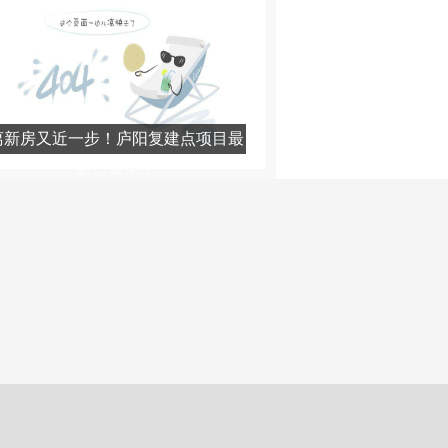
离新房又近一步！庐阳复建点项目最
新进展来了