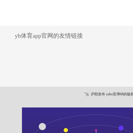
yb体育app官网的友情链接
"));
庐阳发布 yabo亚博88的版权所有 ya