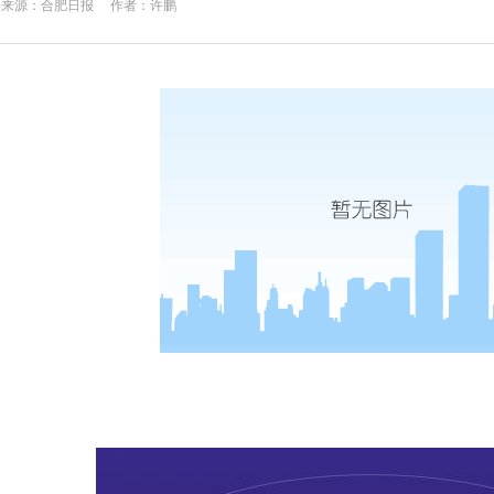
来源：合肥日报 作者：许鹏