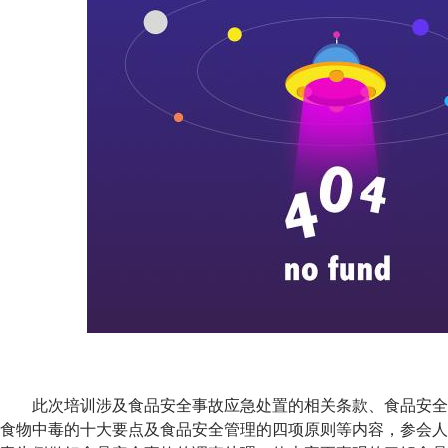
此次培训涉及食品安全事故应急处置的相关条款、食品安全
食物中毒的十大要点及食品安全管理的四项原则等内容，参会人