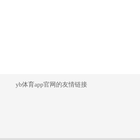
yb体育app官网的友情链接