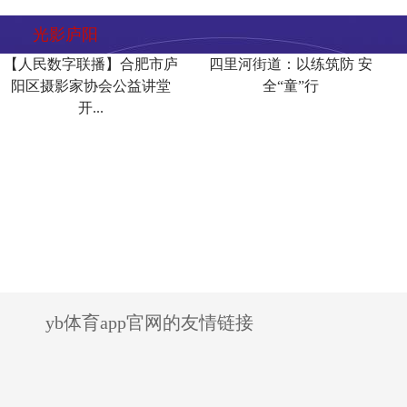
光影庐阳
【人民数字联播】合肥市庐
四里河街道：以练筑防 安
阳区摄影家协会公益讲堂
全“童”行
开...
yb体育app官网的友情链接