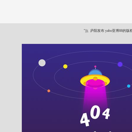
"));
庐阳发布 yabo亚博88的版权所有 ya