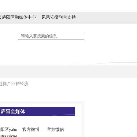
市庐阳区融媒体中心
凤凰安徽联合支持
历史人文
精神文明
生态休闲
赴抓产业拼经济
庐阳全媒体
阳区yabo
官方微博
官方微信
博88官网