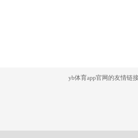
yb体育app官网的友情链