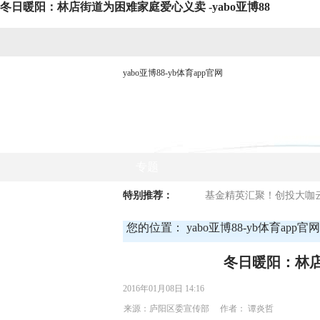
冬日暖阳：林店街道为困难家庭爱心义卖 -yabo亚博88
yabo亚博88-yb体育app官网
网站yabo亚博88首页
时政要闻
专题
特别推荐：
基金精英汇聚！创投大咖云
您的位置：
yabo亚博88-yb体育app官网
冬日暖阳：林
2016年01月08日 14:16
来源：庐阳区委宣传部 作者： 谭炎哲