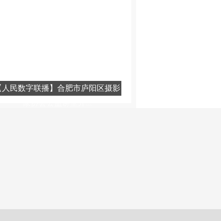
市级竞赛在我区举...
【人民数字联播】合肥市庐阳区摄影
家协会公益讲堂开...