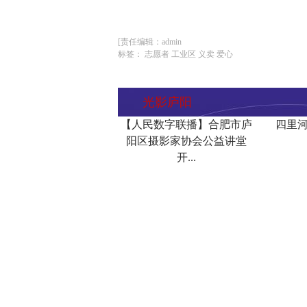
[责任编辑：admin
标签： 志愿者 工业区 义卖 爱心
光影庐阳
【人民数字联播】合肥市庐
四里河
阳区摄影家协会公益讲堂
开...