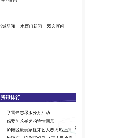
老城新闻
水西门新闻
双岗新闻
资讯排行
学雷锋志愿服务月活动
感受艺术崔岗的诗情画意
庐阳区最美家庭才艺大赛火热上演