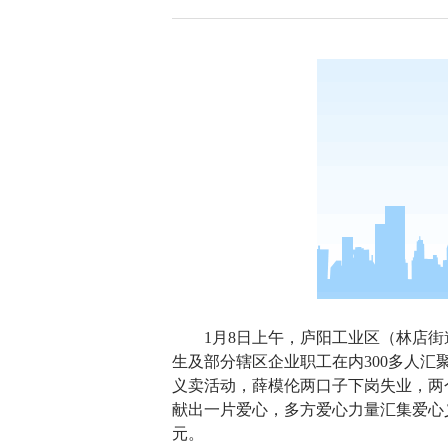
1月8日上午，庐阳工业区（林店
生及部分辖区企业职工在内300多人
义卖活动，薛模伦两口子下岗失业，两
献出一片爱心，多方爱心力量汇集爱心义
元。