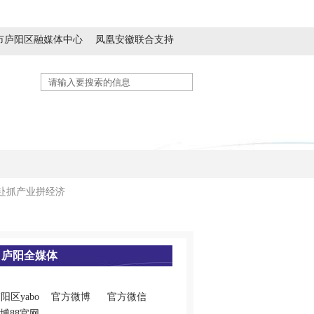
市庐阳区融媒体中心
凤凰安徽联合支持
历史人文
精神文明
生态休闲
赴抓产业拼经济
庐阳全媒体
阳区yabo
官方微博
官方微信
博88官网