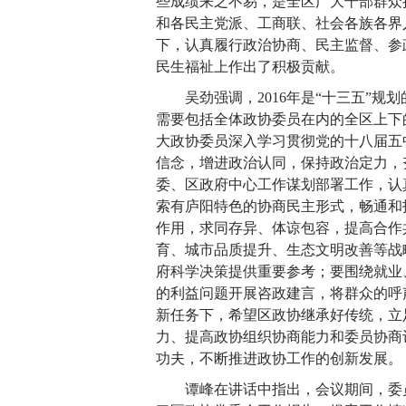
些成绩来之不易，是全区广大干部群众
和各民主党派、工商联、社会各族各界
下，认真履行政治协商、民主监督、参
民生福祉上作出了积极贡献。
吴劲强调，2016年是“十三五”
需要包括全体政协委员在内的全区上下
大政协委员深入学习贯彻党的十八届五
信念，增进政治认同，保持政治定力，
委、区政府中心工作谋划部署工作，认
索有庐阳特色的协商民主形式，畅通和
作用，求同存异、体谅包容，提高合作
育、城市品质提升、生态文明改善等战
府科学决策提供重要参考；要围绕就业
的利益问题开展咨政建言，将群众的呼
新任务下，希望区政协继承好传统，立
力、提高政协组织协商能力和委员协商
功夫，不断推进政协工作的创新发展。
谭峰在讲话中指出，会议期间，委