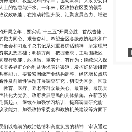
拼搏进取、攻坚克难的结果，也凝聚着广大政协委员
人士的智慧与汗水。一年来，区政协在区委的领导
政议政职能，在推动转型升级、汇聚发展合力、增进
规划的开局之年，要实现“十三五”开局必胜、首战告捷，
的戮力同心、艰苦奋斗。希望全区各级政协组织和广
中全会和习近平总书记系列重要讲话精神，坚定理想
夯实思想基础；明确方向，把握要求，主动围绕区
真履行职能，敢担当、重实干、有作为；继续深入探
拓宽各界群众的利益诉求表达渠道，发挥好桥梁纽带
共事能力。要紧紧围绕产业结构调整、经济增长点培
略性及前瞻性课题开展调查研究，切实为区委、区政
、教育、医疗、养老等群众最关心、最直接、最现实
声转化为党委、政府发展惠民的具体措施。在新形势
足新起点，继续在加强学习培训、提高调查研究能
议政能力、加强政协常委会和政协机关建设等方面下
员们以饱满的政治热情和高度负责的精神，审议通过