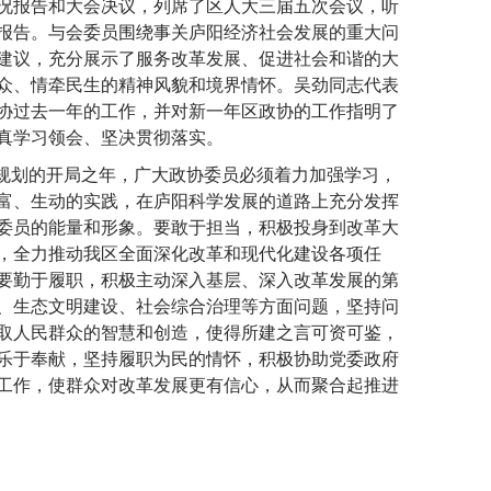
况报告和大会决议，列席了区人大三届五次会议，听
报告。与会委员围绕事关庐阳经济社会发展的重大问
建议，充分展示了服务改革发展、促进社会和谐的大
众、情牵民生的精神风貌和境界情怀。吴劲同志代表
协过去一年的工作，并对新一年区政协的工作指明了
真学习领会、坚决贯彻落实。
五”规划的开局之年，广大政协委员必须着力加强学习，
富、生动的实践，在庐阳科学发展的道路上充分发挥
委员的能量和形象。要敢于担当，积极投身到改革大
，全力推动我区全面深化改革和现代化建设各项任
要勤于履职，积极主动深入基层、深入改革发展的第
、生态文明建设、社会综合治理等方面问题，坚持问
取人民群众的智慧和创造，使得所建之言可资可鉴，
乐于奉献，坚持履职为民的情怀，积极协助党委政府
工作，使群众对改革发展更有信心，从而聚合起推进