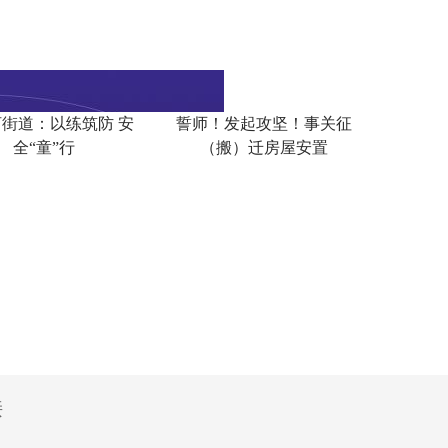
街道：以练筑防 安
誓师！发起攻坚！事关征
全“童”行
（搬）迁房屋安置
接