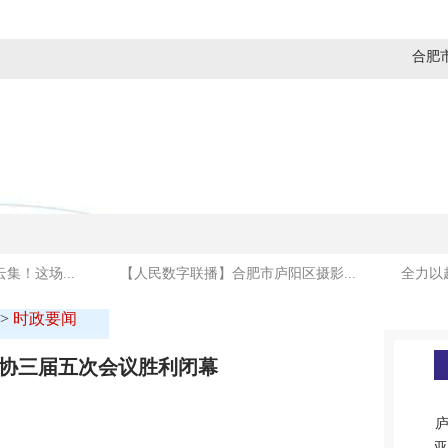
合肥
媒体看庐阳
商贸金融
建设发展
社会民生
集！这场...
【人民数字联播】合肥市庐阳区摄影...
全力以
>
时政要闻
政协三届五次会议胜利闭幕
庐
亚