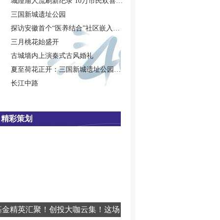
城隍庙人流刷新纪录 10万市民欢喜闹元宵
三国新城遗址公园
探访安徽首个“医养结合”社区嵌入式养老院
三月桃花始盛开
古城墙内上演秦式古风婚礼
夏至荷花正开：三国新城遗址公园新荷盛放
长江中路
精彩策划
基金精英汇聚！创投大咖云集！这场