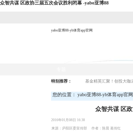
众智共谋 区政协三届五次会议胜利闭幕 -yabo亚博88
yabo亚博88-yb体育app官网
网站yabo亚博88首页
时政要闻
专题
特别推荐：
基金精英汇聚！创投大咖云
您的位置：
yabo亚博88-yb体育app官网
众智共谋 区
2016年01月08日 16:38
来源：庐阳区委宣传部 作者：陈晨 葛传红