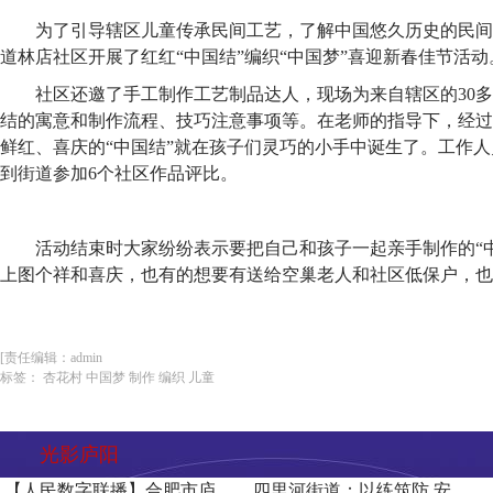
为了引导辖区儿童传承民间工艺，了解中国悠久历史的民间
道林店社区开展了红红“中国结”编织“中国梦”喜迎新春佳节活动
社区还邀了手工制作工艺制品达人，现场为来自辖区的30
结的寓意和制作流程、技巧注意事项等。在老师的指导下，经过
鲜红、喜庆的“中国结”就在孩子们灵巧的小手中诞生了。工作
到街道参加6个社区作品评比。
活动结束时大家纷纷表示要把自己和孩子一起亲手制作的“
上图个祥和喜庆，也有的想要有送给空巢老人和社区低保户，也
[责任编辑：admin
标签： 杏花村 中国梦 制作 编织 儿童
光影庐阳
【人民数字联播】合肥市庐
四里河街道：以练筑防 安