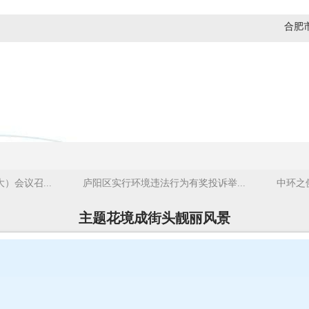
合肥
媒体看庐阳
商贸金融
建设发展
社会民生
）会议召...
庐阳区实行环境违法行为有奖投诉举...
中环之
主题花境成街头靓丽风景