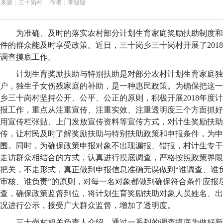
来源：三十岗村 作者：李珊珊
为准确、及时的落实农村部分计划生育家庭奖励扶助制度和
件的群众能及时享受政策。近日，三十岗乡三十岗村开展了201
调查摸底工作。
计划生育奖励扶助与特别扶助是对部分农村计划生育家庭独
户，独生子女伤残家庭的补助，是一种惠民政策。为确保把这一
乡三十岗村坚持公开、公平、公正的原则，积极开展2018年度
报工作，重点从注重宣传、注重实效、注重透明度三个方面抓好
用宣传栏张贴、上门发放宣传资料等宣传方式，对计生奖励扶助
传，让村民及时了解奖励扶助与特别扶助政策和申报条件，为申
围。同时，为确保政策申报对象不出现漏报、错报，村计生专干
走访群众相结合的方式，认真进行摸底调查，严格按照政策界限
把关，不走形式，真正做到申报信息准确无误做到“谁调查、谁
审核、谁负责”的原则，对每一名对象都做到确保符合条件应报
查，确保政策监督到位，将计划生育奖励扶助对象人员姓名、出
况进行公示，接受广大群众监督，增加了透明度。
三十岗村相关负责人介绍，通过一系列的调查摸底为做好新