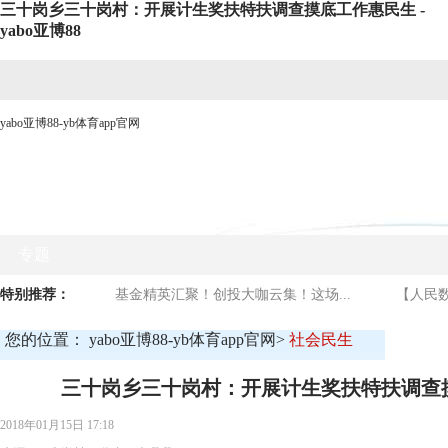
三十岗乡三十岗村：开展计生奖扶特扶调查摸底工作惠民生 -
yabo亚博88
yabo亚博88-yb体育app官网
网站yabo亚博88首页
时政要闻
媒体看庐阳
商贸
专题
特别推荐：
基金精英汇聚！创投大咖云集！这场...
【人民数
您的位置：
yabo亚博88-yb体育app官网
>
社会民生
三十岗乡三十岗村：开展计生奖扶特扶调查
2018年01月15日 17:18