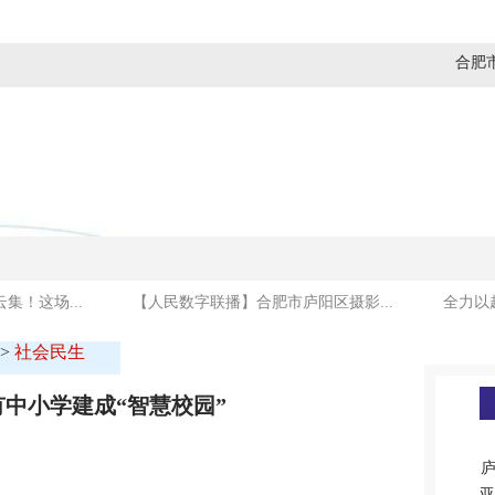
合肥
媒体看庐阳
商贸金融
建设发展
社会民生
集！这场...
【人民数字联播】合肥市庐阳区摄影...
全力以
>
社会民生
中小学建成“智慧校园”
庐
亚