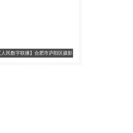
市级竞赛在我区举...
【人民数字联播】合肥市庐阳区摄影
家协会公益讲堂开...