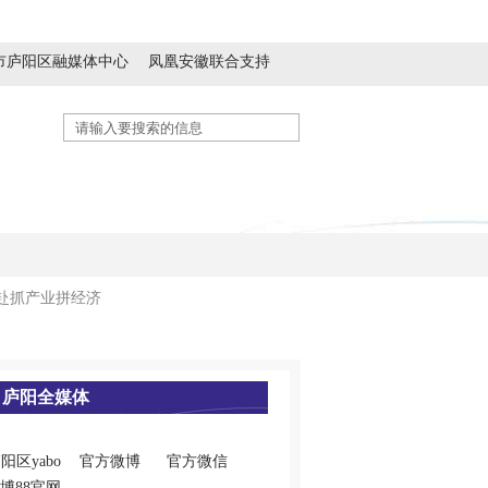
市庐阳区融媒体中心
凤凰安徽联合支持
历史人文
精神文明
生态休闲
赴抓产业拼经济
庐阳全媒体
阳区yabo
官方微博
官方微信
博88官网