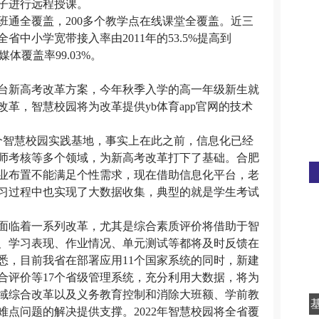
子进行远程授课。
全覆盖，200多个教学点在线课堂全覆盖。近三
省中小学宽带接入率由2011年的53.5%提高到
多媒体覆盖率99.03%。
台新高考改革方案，今年秋季入学的高一年级新生就
革，智慧校园将为改革提供yb体育app官网的技术
智慧校园实践基地，事实上在此之前，信息化已经
师考核等多个领域，为新高考改革打下了基础。合肥
业布置不能满足个性需求，现在借助信息化平台，老
习过程中也实现了大数据收集，典型的就是学生考试
临着一系列改革，尤其是综合素质评价将借助于智
、学习表现、作业情况、单元测试等都将及时反馈在
悉，目前我省在部署应用11个国家系统的同时，新建
合评价等17个省级管理系统，充分利用大数据，将为
域综合改革以及义务教育控制和消除大班额、学前教
点问题的解决提供支撑。2022年智慧校园将全省覆