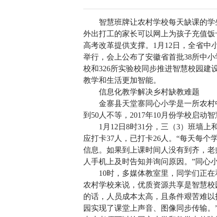
智慧班牌让农村学校每天缺课的学
外出打工的家长可以网上为孩子充值饭
高考改革提供支撑。1月12日，全省
举行，会上公布了安徽省首批38所中小
校和326所实验校同步推进智慧校园建
教学和生活更加智能。
信息化教学解决乡村缺教难题
金寨县天堂寨同心小学是一所农村中
到50人不等，2017年10月份学校启动
1月12日8时31分，三（3）班墙上
应打卡37人，已打卡26人。“每天每
信息。如果到上课时间人没有到齐，老
人手机上及时告知并询问原因。”同心
10时，多媒体教室里，同学们正在
农村学校来说，优质资源共享是智慧校
的话，人员成本太高，且条件艰苦难以
园实现了课堂上声音、图像同步传输。