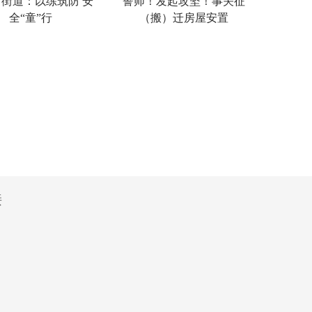
街道：以练筑防 安
誓师！发起攻坚！事关征
全“童”行
（搬）迁房屋安置
接