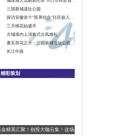
城隍庙人流刷新纪录 10万市民欢喜闹元宵
三国新城遗址公园
探访安徽首个“医养结合”社区嵌入式养老院
三月桃花始盛开
古城墙内上演秦式古风婚礼
夏至荷花正开：三国新城遗址公园新荷盛放
长江中路
精彩策划
基金精英汇聚！创投大咖云集！这场