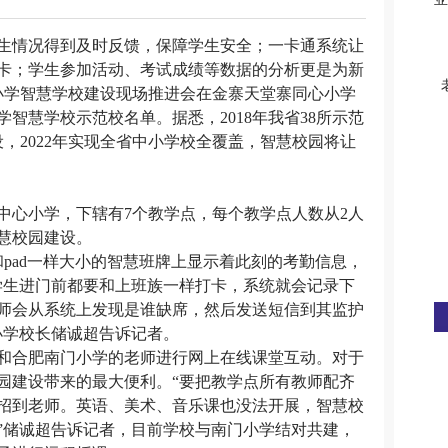
生情况得到及时反馈，保障学生安全；一卡通系统让
卡；学生参加活动、考试成绩等数据的分析更是为新
中小学智慧学校建设现场推进会在金寨天堂寨同心小学
学智慧学校示范校名单。据悉，2018年我省38所示范
设，2022年实现全省中小学校全覆盖，智慧校园将让
心小学，下辖有7个教学点，每个教学点人数从2人
智慧校园建设。
和pad一样大小的智慧班牌上显示着此刻的考勤信息，
个学生进门前都要和上班族一样打卡，系统就会记录下
师会从系统上发现是谁缺席，然后发送短信到其监护
小学校长储诚超告诉记者。
和合肥南门小学的老师进行网上在线课堂互动。对于
园建设带来的最大便利。“要把教学点所有教师配齐
招到老师。英语、美术、音乐课也没法开展，智慧校
”储诚超告诉记者，目前学校与南门小学结对共建，