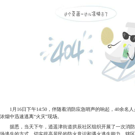
1月16日下午14:50，伴随着消防应急哨声的响起，40余
浓烟中迅速逃离“火灾”现场。
据悉，当天下午，逍遥津街道拱辰社区组织开展了一次消防
场逃生的方式，切实提高居民的防火意识和遇火逃生能力。辖区