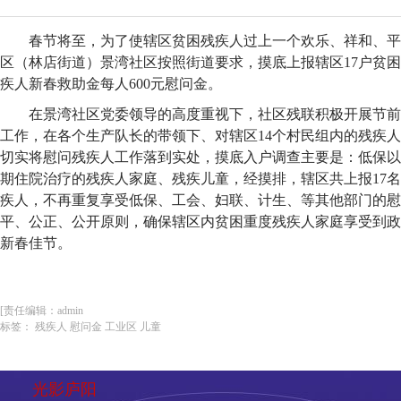
春节将至，为了使辖区贫困残疾人过上一个欢乐、祥和、平
区（林店街道）景湾社区按照街道要求，摸底上报辖区17户贫
疾人新春救助金每人600元慰问金。
在景湾社区党委领导的高度重视下，社区残联积极开展节前
工作，在各个生产队长的带领下、对辖区14个村民组内的残疾
切实将慰问残疾人工作落到实处，摸底入户调查主要是：低保以
期住院治疗的残疾人家庭、残疾儿童，经摸排，辖区共上报17
疾人，不再重复享受低保、工会、妇联、计生、等其他部门的慰
平、公正、公开原则，确保辖区内贫困重度残疾人家庭享受到政
新春佳节。
[责任编辑：admin
标签： 残疾人 慰问金 工业区 儿童
光影庐阳