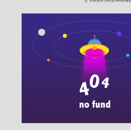
"));
庐阳发布 yabo亚博88的版权所有 ya