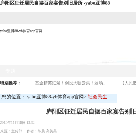
庐阳区征迁居民自摆百家宴告别旧居所 -yabo亚博88
yabo亚博88-yb体育app官网
网站yabo亚博88首页
时政要闻
媒体看庐阳
商贸
专题
特别推荐：
基金精英汇聚！创投大咖云集！这场...
【人民数
您的位置：
yabo亚博88-yb体育app官网
>
社会民生
庐阳区征迁居民自摆百家宴告别
2015年11月10日 13:32
来源：宣传部 作者：陈晨 高美美