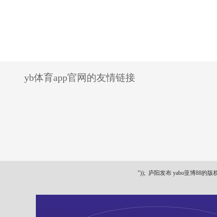
yb体育app官网的友情链接
"));
庐阳发布 yabo亚博88的版权所有 ya