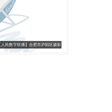
市级竞赛在我区举...
【人民数字联播】合肥市庐阳区摄影
家协会公益讲堂开...