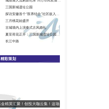
城隍庙人流刷新纪录 10万市民欢喜闹元宵
三国新城遗址公园
探访安徽首个“医养结合”社区嵌入式养老院
三月桃花始盛开
古城墙内上演秦式古风婚礼
夏至荷花正开：三国新城遗址公园新荷盛放
长江中路
精彩策划
基金精英汇聚！创投大咖云集！这场