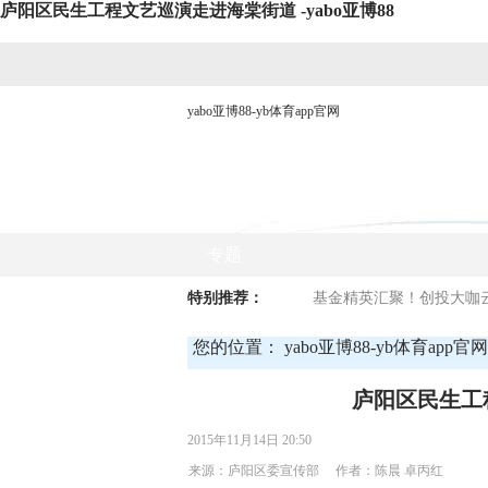
庐阳区民生工程文艺巡演走进海棠街道 -yabo亚博88
yabo亚博88-yb体育app官网
网站yabo亚博88首页
时政要闻
专题
特别推荐：
基金精英汇聚！创投大咖云
您的位置：
yabo亚博88-yb体育app官网
庐阳区民生工
2015年11月14日 20:50
来源：庐阳区委宣传部 作者：陈晨 卓丙红