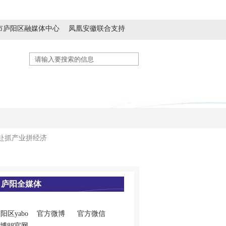
市庐阳区融媒体中心
凤凰安徽联合支持
历史人文
精神文明
生态休闲
赴抓产业拼经济
庐阳全媒体
阳区yabo
官方微博
官方微信
博88官网