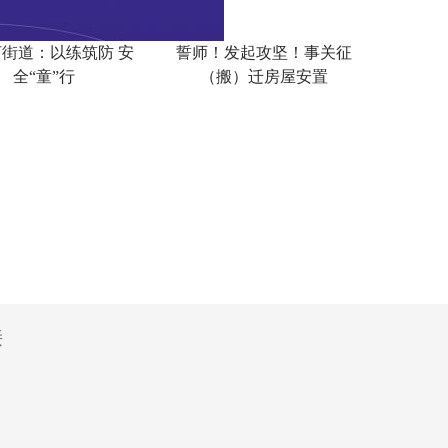
街道：以练筑防 安
誓师！发起攻坚！事关征
全“童”行
（搬）迁房屋安置
接