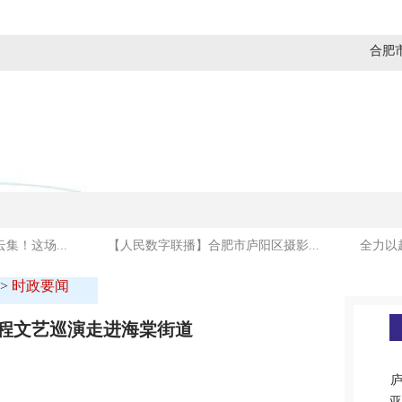
合肥
媒体看庐阳
商贸金融
建设发展
社会民生
集！这场...
【人民数字联播】合肥市庐阳区摄影...
全力以
>
时政要闻
程文艺巡演走进海棠街道
庐
亚