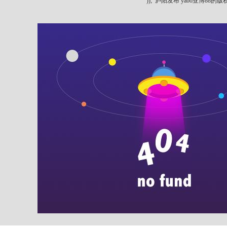
"));
庐阳发布 yabo亚博88的版权所有 ya