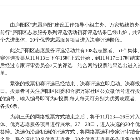
由庐阳区“志愿庐阳”建设工作领导小组主办、万家热线协办的
前行”庐阳区志愿服务系列评选活动初赛评选结果已经出炉，共评
个先进集体、20个优秀志愿服务项目进入决赛评选阶段。
此次庐阳区志愿服务评选活动共有108名志愿者、51个集体
赛评选投票从11月13日下午15时正式开始，到11月17日17时
后经过专家评审委员会2天的评选，结合网络投票结果选出进入
单。
紧张的投票初赛评选已经结束，决赛评选立即启动。决赛投票评
日。投票者可关注庐阳区团委和合肥万家社区公众微信号进行投
的编号，输入编号即可为ta投票,每人每天可分别为优秀志愿者
各投6票。
为期三天的网络投票方式结束之后，将于11月23—26日对
体、优秀志愿服务项目进行展示。27—28日，进入决选的20个
答辩。决选仍沿袭初选的评选方式，将网络票选和专家评审结合
之后，将会选出30名优秀志愿者，20个优秀志愿服务先进集体和