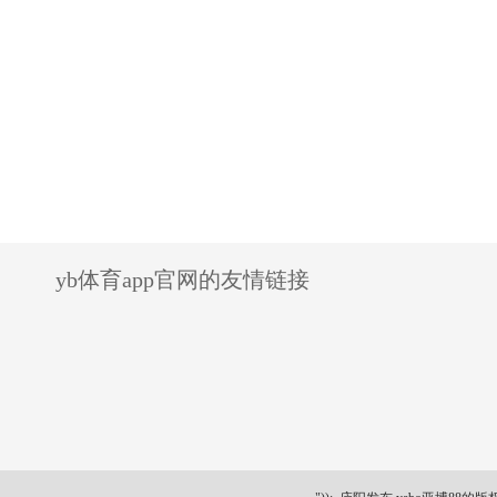
yb体育app官网的友情链接