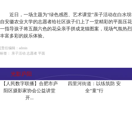
近日，一场主题为“绿色感恩、艺术课堂”亲子活动在白水
自安徽农业大学的志愿者给社区孩子们上了一堂精彩的平面压花d
一指导孩子将五颜六色的花朵亲手拼成龙猫图案，现场气氛热烈
丰富多彩的娱乐体验。
[责任编辑：admin
标签： 亲子活动 志愿者 平面
光影庐阳
【人民数字联播】合肥市庐
四里河街道：以练筑防 安
阳区摄影家协会公益讲堂
全“童”行
开...