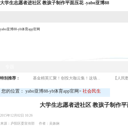
大学生志愿者进社区 教孩子制作平面压花 -yabo亚博88
yabo亚博88-yb体育app官网
网站yabo亚博88首页
时政要闻
媒体看庐阳
商贸
专题
特别推荐：
基金精英汇聚！创投大咖云集！这场...
【人民数
您的位置：
yabo亚博88-yb体育app官网
>
社会民生
大学生志愿者进社区 教孩子制作平
2015年12月02日 10:26
来源：庐阳区委宣传部 作者：吴姝娴