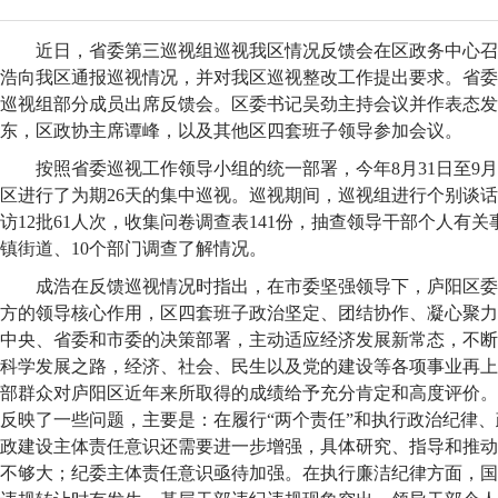
近日，省委第三巡视组巡视我区情况反馈会在区政务中心召
浩向我区通报巡视情况，并对我区巡视整改工作提出要求。省委
巡视组部分成员出席反馈会。区委书记吴劲主持会议并作表态发
东，区政协主席谭峰，以及其他区四套班子领导参加会议。
按照省委巡视工作领导小组的统一部署，今年8月31日至9月
区进行了为期26天的集中巡视。巡视期间，巡视组进行个别谈话
访12批61人次，收集问卷调查表141份，抽查领导干部个人有关
镇街道、10个部门调查了解情况。
成浩在反馈巡视情况时指出，在市委坚强领导下，庐阳区委
方的领导核心作用，区四套班子政治坚定、团结协作、凝心聚力
中央、省委和市委的决策部署，主动适应经济发展新常态，不断
科学发展之路，经济、社会、民生以及党的建设等各项事业再上
部群众对庐阳区近年来所取得的成绩给予充分肯定和高度评价。
反映了一些问题，主要是：在履行“两个责任”和执行政治纪律
政建设主体责任意识还需要进一步增强，具体研究、指导和推动
不够大；纪委主体责任意识亟待加强。在执行廉洁纪律方面，国