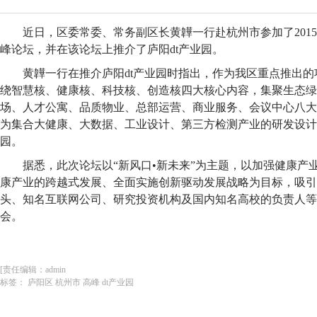
近日，区委常委、常务副区长黄韡一行赴杭州市参加了201
峰论坛，并在该论坛上推介了庐阳dt产业园。
黄韡一行在推介庐阳dt产业园时指出，作为我区重点推出
绕智慧核、健康核、科技核、创造核四大核心内容，集聚生态绿色、
场、人才公寓、品质物业、总部运营、商业服务、会议中心八大
为集合大健康、大数据、工业设计、第三方检测产业的研发设计
园。
据悉，此次论坛以“新风口•新未来”为主题，以加强健康产
康产业的跨越式发展、全面实施创新驱动发展战略为目标，吸引
头、知名互联网公司、研究投资机构及国内知名高校的负责人等
会。
[责任编辑：admin
标签： 庐阳区 杭州市 高峰 dt产业园