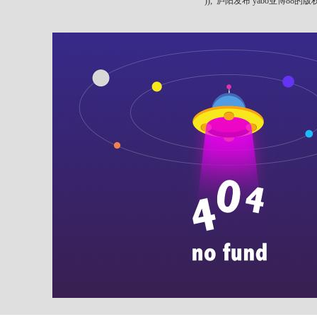
"));
庐阳发布 yabo亚博88的版权所有 ya