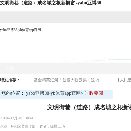
文明街巷（道路）成名城之根新橱窗 -yabo亚博88
yabo亚博88-yb体育app官网
网站yabo亚博88首页
时政要闻
媒体看庐阳
商贸
专题
特别推荐：
基金精英汇聚！创投大咖云集！这场...
【人民数
您的位置：
yabo亚博88-yb体育app官网
>
时政要闻
文明街巷（道路）成名城之根新
2015年12月28日 10:41
来源：庐阳区委宣传部 作者：陈晨 王飞