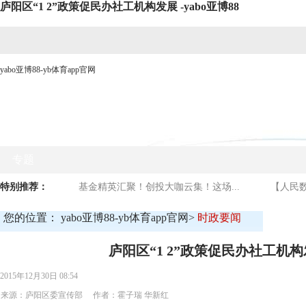
庐阳区“1 2”政策促民办社工机构发展 -yabo亚博88
yabo亚博88-yb体育app官网
网站yabo亚博88首页
时政要闻
媒体看庐阳
商贸
专题
特别推荐：
基金精英汇聚！创投大咖云集！这场...
【人民数
您的位置：
yabo亚博88-yb体育app官网
>
时政要闻
庐阳区“1 2”政策促民办社工机
2015年12月30日 08:54
来源：庐阳区委宣传部 作者：霍子瑞 华新红