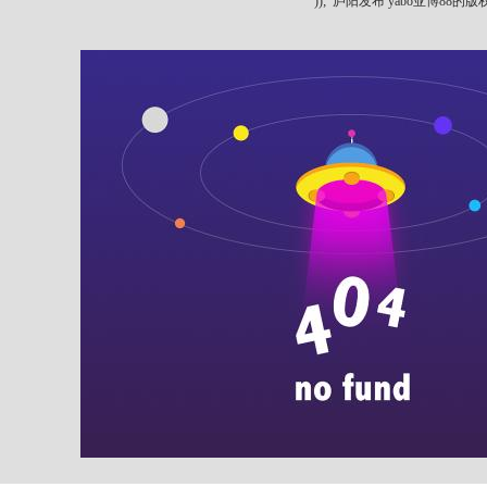
"));
庐阳发布 yabo亚博88的版权所有 ya