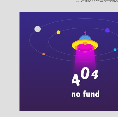
"));
庐阳发布 yabo亚博88的版权所有 ya