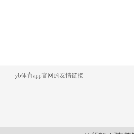
yb体育app官网的友情链接